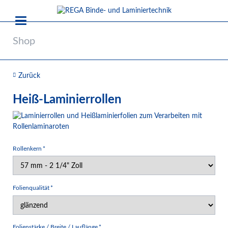
Shop
Zurück
Heiß-Laminierrollen
Pflichtfeld
Rollenkern
*
Pflichtfeld
Folienqualität
*
Pflichtfeld
Folienstärke / Breite / Lauflänge
*