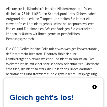
Alle unsere Heißlaminierfolien sind Niedertemperaturfolien,
die bei ca. 95 bis 110°C den Schmelzpunkt des Klebers haben.
Aufgrund der niederen Temperatur erhalten Sie immer ein
einwandfreies Laminierergebnis, selbst bei anspruchsvolleren
Papier- und Druckmedien. Welche Vorlagen Sie verarbeiten
können, erläutern wir Ihnen gerne im persönlichen
Beratungsgespräch.
Die GBC Octiva ist eine Folie mit etwas weniger Polyesteranteil,
dafür mit mehr Klebstoff. Dadurch fühlt sich Ihr
Laminierergebnis etwas weicher und nicht so robust an. Des
Weiteren ist sie mit einer sehr schönen seidenmatten Oberläche
erhältlich, die nicht so stark die Brillanz des Bildes darunter
beeinträchtig und trotzdem für die gewünschte Entspiegelung
sorgt.
Damit Sie Ihre laminierte Vorlage einfach auf verschiedenste
Untergründe, wie z. B. Glas, Forex, Dibond, Kapa Platten,
Gleich geht's los!
aufkleben können, haben wir die LASTICK Folie mit
selbstklebender Rückseite im Programm. In einem Arbeitsgang