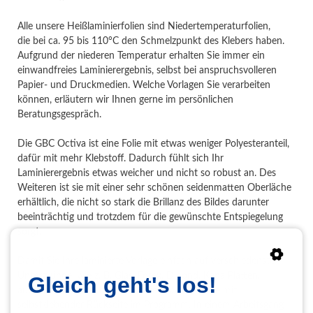
Alle unsere Heißlaminierfolien sind Niedertemperaturfolien,
die bei ca. 95 bis 110°C den Schmelzpunkt des Klebers haben.
Aufgrund der niederen Temperatur erhalten Sie immer ein
einwandfreies Laminierergebnis, selbst bei anspruchsvolleren
Papier- und Druckmedien. Welche Vorlagen Sie verarbeiten
können, erläutern wir Ihnen gerne im persönlichen
Beratungsgespräch.
Die GBC Octiva ist eine Folie mit etwas weniger Polyesteranteil,
dafür mit mehr Klebstoff. Dadurch fühlt sich Ihr
Laminierergebnis etwas weicher und nicht so robust an. Des
Weiteren ist sie mit einer sehr schönen seidenmatten Oberläche
erhältlich, die nicht so stark die Brillanz des Bildes darunter
beeinträchtig und trotzdem für die gewünschte Entspiegelung
sorgt.
Damit Sie Ihre laminierte Vorlage einfach auf verschiedenste
Untergründe, wie z. B. Glas, Forex, Dibond, Kapa Platten,
Gleich geht's los!
aufkleben können, haben wir die LASTICK Folie mit
selbstklebender Rückseite im Programm. In einem Arbeitsgang