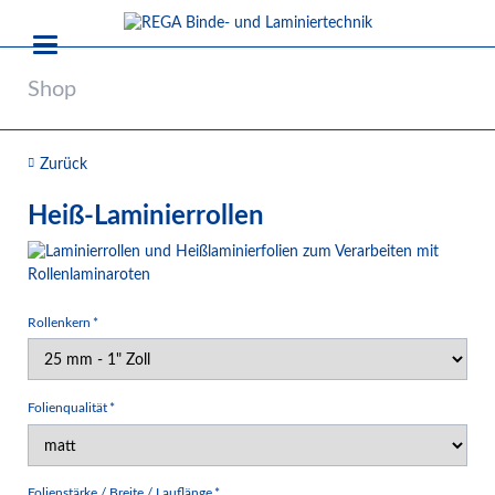
Shop
Zurück
Heiß-Laminierrollen
Pflichtfeld
Rollenkern
*
Pflichtfeld
Folienqualität
*
Pflichtfeld
Folienstärke / Breite / Lauflänge
*