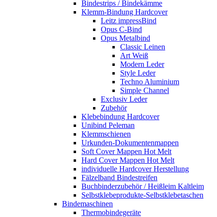
Bindestrips / Bindekämme
Klemm-Bindung Hardcover
Leitz impressBind
Opus C-Bind
Opus Metalbind
Classic Leinen
Art Weiß
Modern Leder
Style Leder
Techno Aluminium
Simple Channel
Exclusiv Leder
Zubehör
Klebebindung Hardcover
Unibind Peleman
Klemmschienen
Urkunden-Dokumentenmappen
Soft Cover Mappen Hot Melt
Hard Cover Mappen Hot Melt
individuelle Hardcover Herstellung
Fälzelband Bindestreifen
Buchbinderzubehör / Heißleim Kaltleim
Selbstklebeprodukte-Selbstklebetaschen
Bindemaschinen
Thermobindegeräte