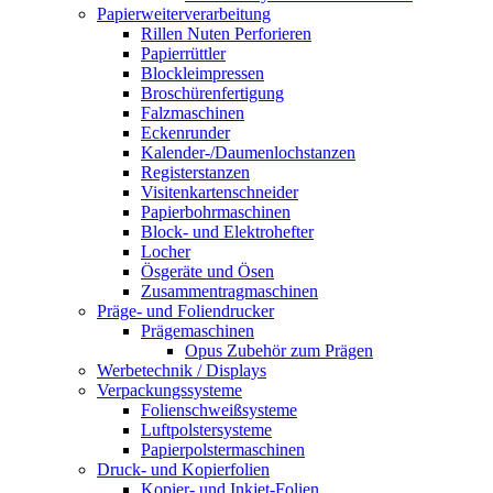
Papierweiterverarbeitung
Rillen Nuten Perforieren
Papierrüttler
Blockleimpressen
Broschürenfertigung
Falzmaschinen
Eckenrunder
Kalender-/Daumenlochstanzen
Registerstanzen
Visitenkartenschneider
Papierbohrmaschinen
Block- und Elektrohefter
Locher
Ösgeräte und Ösen
Zusammentragmaschinen
Präge- und Foliendrucker
Prägemaschinen
Opus Zubehör zum Prägen
Werbetechnik / Displays
Verpackungssysteme
Folienschweißsysteme
Luftpolstersysteme
Papierpolstermaschinen
Druck- und Kopierfolien
Kopier- und Inkjet-Folien