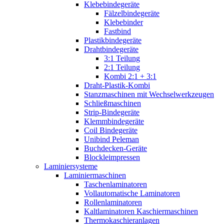
Klebebindegeräte
Fälzelbindegeräte
Klebebinder
Fastbind
Plastikbindegeräte
Drahtbindegeräte
3:1 Teilung
2:1 Teilung
Kombi 2:1 + 3:1
Draht-Plastik-Kombi
Stanzmaschinen mit Wechselwerkzeugen
Schließmaschinen
Strip-Bindegeräte
Klemmbindegeräte
Coil Bindegeräte
Unibind Peleman
Buchdecken-Geräte
Blockleimpressen
Laminiersysteme
Laminiermaschinen
Taschenlaminatoren
Vollautomatische Laminatoren
Rollenlaminatoren
Kaltlaminatoren Kaschiermaschinen
Thermokaschieranlagen