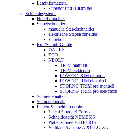
Laminiermaterial
Zubehör und Hilfsmittel
Schneidesysteme
Hebelschneider
Stapelschneider
manuelle Stapelschneider
elektrische Stapelschneider
Zubehör
Roll/Schnitt-Geräte
DAHLE
ECO
NEOLT
TRIM manuell
TRIM elektrisch
POWER TRIM manuell
POWER TRIM elektrisch
STORNG TRIM pro manuell
STORNG TRIM pro elektrisch
Schneidematten
Schneidelineale
Platten-Schneidemaschinen
Lineal Standard Europa
Schneidegerät NEMESIS
Plattenschneider HELIOS
Vertikale Systeme APOLLO XL