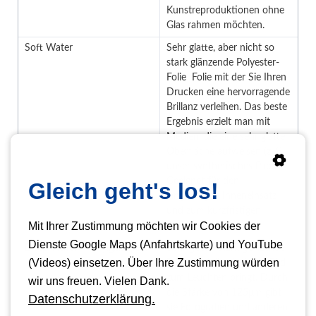
Kunstreproduktionen ohne
Glas rahmen möchten.
Soft Water
Sehr glatte, aber nicht so
stark glänzende Polyester-
Folie Folie mit der Sie Ihren
Drucken eine hervorragende
Brillanz verleihen. Das beste
Ergebnis erzielt man mit
Medien, die eine sehr glatte
Oberfläche aufweisen (z. B.
unser synthetisches Papier).
Geeignet für den
Gleich geht's los!
langfristigen Inneneinsatz
und zum kurzfristigen
Mit Ihrer Zustimmung möchten wir Cookies der
Außeneinsatz.
Dienste Google Maps (Anfahrtskarte) und YouTube
Deep Water - Acrylglasoptik
Sehr glatte, stark glänzende
(Videos) einsetzen. Über Ihre Zustimmung würden
Polyesterfolie, die jedes Bild
zum Leuchten bringt. Durch
wir uns freuen. Vielen Dank.
die Stärke von 125μm gibt
Datenschutzerklärung.
sie Fotografien und anderen