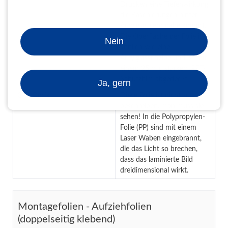
Drucken eine Tiefenwirkung,
die Kaschierungen hinter
Acrylglas sehr nahe kommt.
Die Oberfläche der Folie ist
Nein
ähnlich wie eine
Acrylglasscheibe und ist mit
einem 25 mic starkem PET-
Schutzfilm abgedeckt.
Ja, gern
3-D Optik
Diese Folie ist nicht zu
beschreiben, man muss sie
sehen! In die Polypropylen-
Folie (PP) sind mit einem
Laser Waben eingebrannt,
die das Licht so brechen,
dass das laminierte Bild
dreidimensional wirkt.
Montagefolien - Aufziehfolien
(doppelseitig klebend)