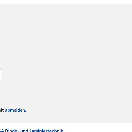
eit
abmelden
.
A Binde- und Laminiertechnik