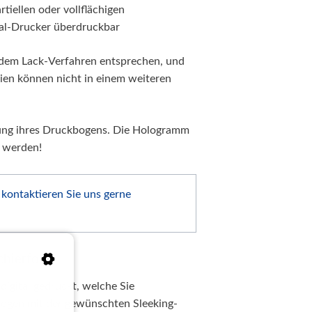
tiellen oder vollflächigen
al-Drucker überdruckbar
e dem Lack-Verfahren entsprechen, und
oien können nicht in einem weiteren
elung ihres Druckbogens. Die Hologramm
t werden!
kontaktieren Sie uns gerne
hierfolie
igital gedruckt, welche Sie
bogen mit der gewünschten Sleeking-