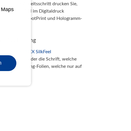
aben. Im 3. Arbeitsschritt drucken Sie,
e Maps
en Elemente sind im Digitaldruck
e Motive. Die SpotPrint und Hologramm-
eel Kaschierung
mit der
POLYNEX SilkFeel
gen das Motiv oder die Schrift, welche
n
 mit den Sleeking-Folien, welche nur auf