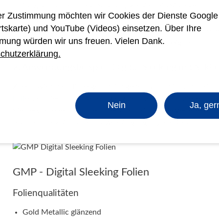
Folie, welche nur an den Stellen verbleibt, die Sie bedruckt h
rer Zustimmung möchten wir Cookies der Dienste Googl
wenn gewünscht, ein finales Bild. Die im Schritt 2. veredelt
rtskarte) und YouTube (Videos) einsetzen. Über Ihre
überdruckbar und Sie erhalten sehr ansprechende, erhaben
mung würden wir uns freuen. Vielen Dank.
Folien sind für diesen 3. Arbeitsschritt nicht geeignet.
chutzerklärung.
2. Anwendungsbeispiel: Digital-Sleeking mit SilkF
Zuerst wird das Hintergrundbild gedruckt und im 2. Schritt 
Folie
kaschiert. Im 3. Arbeitsgang drucken Sie auf diesen Bo
Nein
Ja, ger
Sie hervorheben möchten. Der 4. Schritt ist die Verarbeitung
den Druckbereichen des 3. Arbeitsganges verbleiben.
GMP - Digital Sleeking Folien
Folienqualitäten
Gold Metallic glänzend