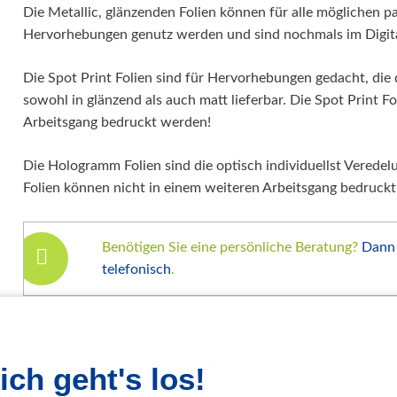
Die Metallic, glänzenden Folien können für alle möglichen par
Hervorhebungen genutz werden und sind nochmals im Digit
Die Spot Print Folien sind für Hervorhebungen gedacht, di
sowohl in glänzend als auch matt lieferbar. Die Spot Print F
Arbeitsgang bedruckt werden!
Die Hologramm Folien sind die optisch individuellst Vered
Folien können nicht in einem weiteren Arbeitsgang bedruck
Benötigen Sie eine persönliche Beratung?
Dann 
telefonisch
.
1. Anwendungsbeispiel: Digital-Sleeking ohne Kasc
Zuerst wird auf dem Druckbogen das Motiv oder die Schrift d
ich geht's los!
hervorheben möchten. Im 2. Schritt veredeln Sie den Druck