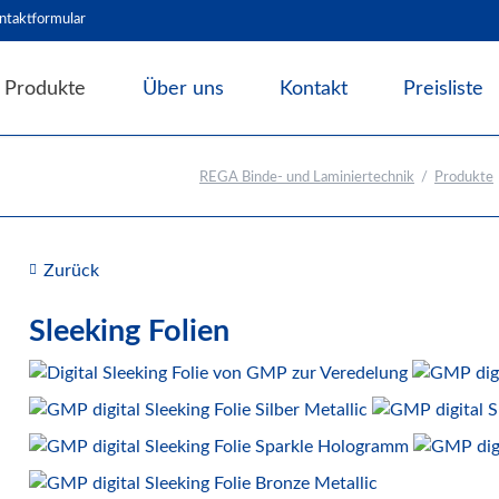
ntaktformular
Produkte
Über uns
Kontakt
Preisliste
Angebote & Abverkauf
REGA Binde- und Laminiertechnik
Produkte
Bindesysteme
Laminiersysteme
Laminiermaschinen
Zurück
Laminiermaterial
Zubehör und Hilfsmittel
Sleeking Folien
Schneidesysteme
Papierweiterverarbeitung
Präge- und Foliendrucker
Werbetechnik / Displays