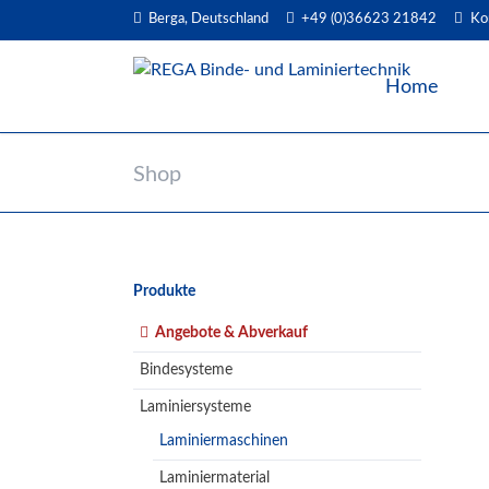
Berga, Deutschland
+49 (0)36623 21842
Ko
EN
Home
Shop
Navigation
Produkte
überspringen
Angebote & Abverkauf
Bindesysteme
Laminiersysteme
Laminiermaschinen
Laminiermaterial