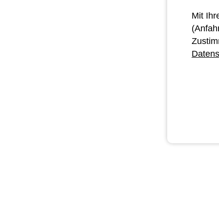
Mit Ih
(Anfah
Zustim
Datens