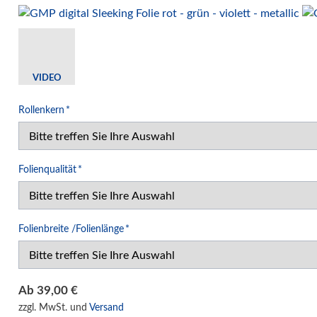
Verpackungssysteme
Druck- und Kopierfolien
IDEAL Luftreiniger
Gebrauchtmaschinen
VIDEO
Pflichtfeld
Rollenkern
*
Pflichtfeld
Folienqualität
*
Pflichtfeld
Folienbreite /Folienlänge
*
Ab
39,00
€
zzgl. MwSt. und
Versand