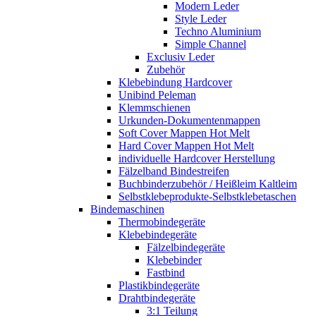
Modern Leder
Style Leder
Techno Aluminium
Simple Channel
Exclusiv Leder
Zubehör
Klebebindung Hardcover
Unibind Peleman
Klemmschienen
Urkunden-Dokumentenmappen
Soft Cover Mappen Hot Melt
Hard Cover Mappen Hot Melt
individuelle Hardcover Herstellung
Fälzelband Bindestreifen
Buchbinderzubehör / Heißleim Kaltleim
Selbstklebeprodukte-Selbstklebetaschen
Bindemaschinen
Thermobindegeräte
Klebebindegeräte
Fälzelbindegeräte
Klebebinder
Fastbind
Plastikbindegeräte
Drahtbindegeräte
3:1 Teilung