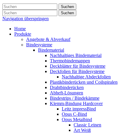
Suchen
Suchen
Navigation überspringen
Home
Produkte
Angebote & Abverkauf
Bindesysteme
Bindematerial
Nachhaltiges Bindematerial
Thermobindemappen
Deckblätter für Bindesysteme
Deckfolien für Bindesysteme
Nachhaltige Abdeckfolien
Plastikbinderücken und Coilspiralen
Drahtbinderücken
Abheft-Lösungen
Bindestrips / Bindekämme
Klemm-Bindung Hardcover
Leitz impressBind
Opus C-Bind
Opus Metalbind
Classic Leinen
Art Weiß