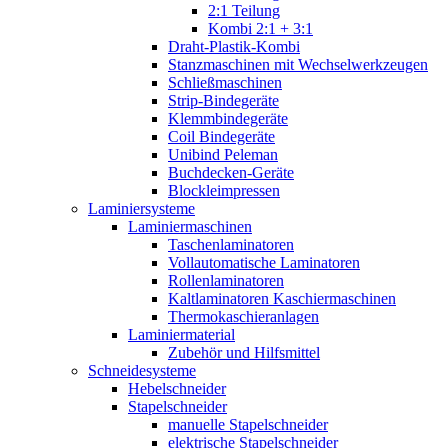
2:1 Teilung
Kombi 2:1 + 3:1
Draht-Plastik-Kombi
Stanzmaschinen mit Wechselwerkzeugen
Schließmaschinen
Strip-Bindegeräte
Klemmbindegeräte
Coil Bindegeräte
Unibind Peleman
Buchdecken-Geräte
Blockleimpressen
Laminiersysteme
Laminiermaschinen
Taschenlaminatoren
Vollautomatische Laminatoren
Rollenlaminatoren
Kaltlaminatoren Kaschiermaschinen
Thermokaschieranlagen
Laminiermaterial
Zubehör und Hilfsmittel
Schneidesysteme
Hebelschneider
Stapelschneider
manuelle Stapelschneider
elektrische Stapelschneider