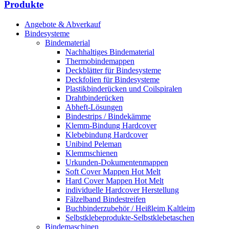
Produkte
Angebote & Abverkauf
Bindesysteme
Bindematerial
Nachhaltiges Bindematerial
Thermobindemappen
Deckblätter für Bindesysteme
Deckfolien für Bindesysteme
Plastikbinderücken und Coilspiralen
Drahtbinderücken
Abheft-Lösungen
Bindestrips / Bindekämme
Klemm-Bindung Hardcover
Klebebindung Hardcover
Unibind Peleman
Klemmschienen
Urkunden-Dokumentenmappen
Soft Cover Mappen Hot Melt
Hard Cover Mappen Hot Melt
individuelle Hardcover Herstellung
Fälzelband Bindestreifen
Buchbinderzubehör / Heißleim Kaltleim
Selbstklebeprodukte-Selbstklebetaschen
Bindemaschinen