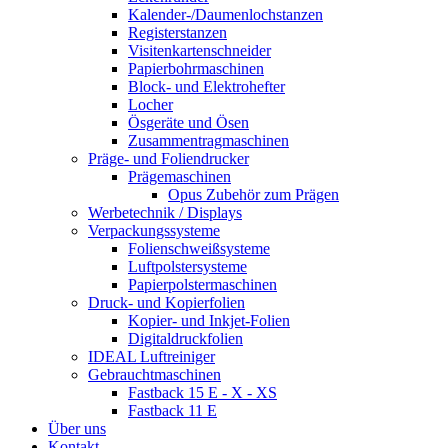
Kalender-/Daumenlochstanzen
Registerstanzen
Visitenkartenschneider
Papierbohrmaschinen
Block- und Elektrohefter
Locher
Ösgeräte und Ösen
Zusammentragmaschinen
Präge- und Foliendrucker
Prägemaschinen
Opus Zubehör zum Prägen
Werbetechnik / Displays
Verpackungssysteme
Folienschweißsysteme
Luftpolstersysteme
Papierpolstermaschinen
Druck- und Kopierfolien
Kopier- und Inkjet-Folien
Digitaldruckfolien
IDEAL Luftreiniger
Gebrauchtmaschinen
Fastback 15 E - X - XS
Fastback 11 E
Über uns
Kontakt