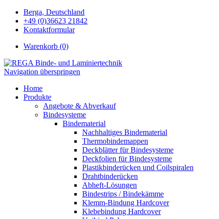
Berga, Deutschland
+49 (0)36623 21842
Kontaktformular
Warenkorb (0)
Navigation überspringen
Home
Produkte
Angebote & Abverkauf
Bindesysteme
Bindematerial
Nachhaltiges Bindematerial
Thermobindemappen
Deckblätter für Bindesysteme
Deckfolien für Bindesysteme
Plastikbinderücken und Coilspiralen
Drahtbinderücken
Abheft-Lösungen
Bindestrips / Bindekämme
Klemm-Bindung Hardcover
Klebebindung Hardcover