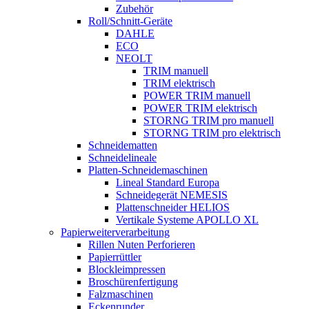
Zubehör
Roll/Schnitt-Geräte
DAHLE
ECO
NEOLT
TRIM manuell
TRIM elektrisch
POWER TRIM manuell
POWER TRIM elektrisch
STORNG TRIM pro manuell
STORNG TRIM pro elektrisch
Schneidematten
Schneidelineale
Platten-Schneidemaschinen
Lineal Standard Europa
Schneidegerät NEMESIS
Plattenschneider HELIOS
Vertikale Systeme APOLLO XL
Papierweiterverarbeitung
Rillen Nuten Perforieren
Papierrüttler
Blockleimpressen
Broschürenfertigung
Falzmaschinen
Eckenrunder