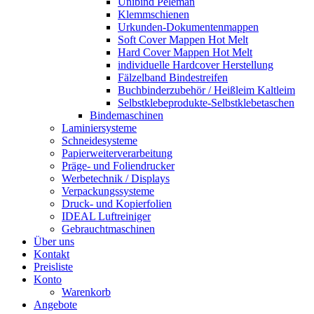
Unibind Peleman
Klemmschienen
Urkunden-Dokumentenmappen
Soft Cover Mappen Hot Melt
Hard Cover Mappen Hot Melt
individuelle Hardcover Herstellung
Fälzelband Bindestreifen
Buchbinderzubehör / Heißleim Kaltleim
Selbstklebeprodukte-Selbstklebetaschen
Bindemaschinen
Laminiersysteme
Schneidesysteme
Papierweiterverarbeitung
Präge- und Foliendrucker
Werbetechnik / Displays
Verpackungssysteme
Druck- und Kopierfolien
IDEAL Luftreiniger
Gebrauchtmaschinen
Über uns
Kontakt
Preisliste
Konto
Warenkorb
Angebote