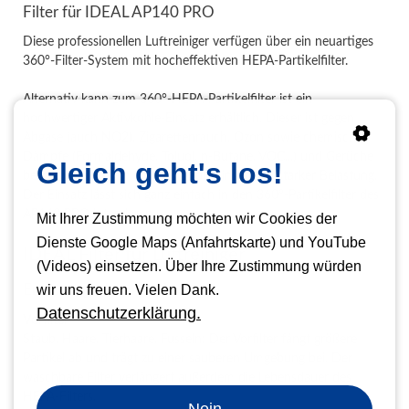
Filter für IDEAL AP140 PRO
Diese professionellen Luftreiniger verfügen über ein neuartiges
360°-Filter-System mit hocheffektiven HEPA-Partikelfilter.
Alternativ kann zum 360°-HEPA-Partikelfilter ist ein
hochwertiger Aktivkohle-Einsatz erhältlich. Dieser ist gegen
Abgase (auch NO2), Zigarettenrauch, Ozon sowie chemische
Dämpfe (Formaldehyde, Toluol, n-Butane, VOC...) und Gerüche
Gleich geht's los!
besonders wirksam. Für den Profi-Einsatz bei starker Belastung.
Der Einsatz lässt sich ganz einfach in den 360°-Partikelfilter des
AP140 PRO integrieren.
Mit Ihrer Zustimmung möchten wir Cookies der
Dienste Google Maps (Anfahrtskarte) und YouTube
IDEAL Filter für Luftreiniger
(Videos) einsetzen. Über Ihre Zustimmung würden
Entfernt groben Staub
wir uns freuen. Vielen Dank.
Datenschutzerklärung.
Vorfilter
Staub, Haare, Tierhaare, Fusseln: Der Vorfilter fängt größere
Partikel ab und trägt zu einer sauberen Umgebung bei. Der
waschbare Filter verlängert außerdem die Lebensdauer des
HEPA-Filters.