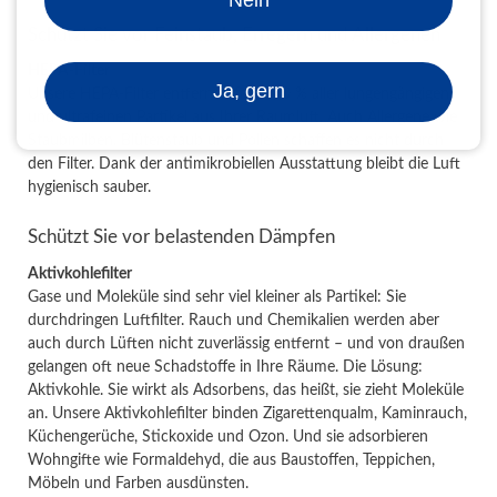
Nein
Schützt Sie vor Feinstaub, Erregern und Allergenen
HEPA-Filter
Ja, gern
Unsere HEPA-Filter entfernen fast 100 % aller lungengängigen
und ultrafeinen Partikel aus Ihrer Raumluft. Auch Allergene wie
Staubmilben, Blütenstaub und Pollen schaffen es nicht durch
den Filter. Dank der antimikrobiellen Ausstattung bleibt die Luft
hygienisch sauber.
Schützt Sie vor belastenden Dämpfen
Aktivkohlefilter
Gase und Moleküle sind sehr viel kleiner als Partikel: Sie
durchdringen Luftfilter. Rauch und Chemikalien werden aber
auch durch Lüften nicht zuverlässig entfernt – und von draußen
gelangen oft neue Schadstoffe in Ihre Räume. Die Lösung:
Aktivkohle. Sie wirkt als Adsorbens, das heißt, sie zieht Moleküle
an. Unsere Aktivkohlefilter binden Zigarettenqualm, Kaminrauch,
Küchengerüche, Stickoxide und Ozon. Und sie adsorbieren
Wohngifte wie Formaldehyd, die aus Baustoffen, Teppichen,
Möbeln und Farben ausdünsten.