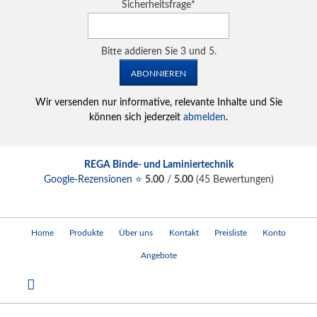
Adresse
Pflichtfeld
Sicherheitsfrage
*
Bitte addieren Sie 3 und 5.
ABONNIEREN
Wir versenden nur informative, relevante Inhalte und Sie
können sich jederzeit
abmelden
.
REGA Binde- und Laminiertechnik
Google-Rezensionen ⭐
5.00
/
5.00
(
45
Bewertungen)
Navigation
Home
Produkte
Über uns
Kontakt
Preisliste
Konto
überspringen
Angebote