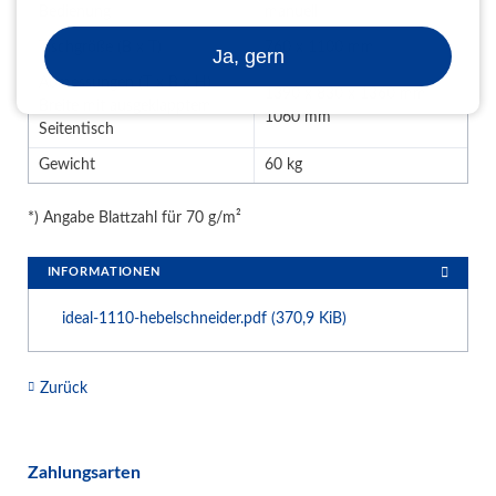
Bedienung
manuell
Tischgröße (B x T)
760 x 1100 mm
Ja, gern
Abmessungen (T x B x H)
1390 x 830 x 1360 mm
Breite mit ausgeklapptem
1060 mm
Seitentisch
Gewicht
60 kg
*) Angabe Blattzahl für 70 g/m²
INFORMATIONEN
ideal-1110-hebelschneider.pdf
(370,9 KiB)
Zurück
Zahlungsarten