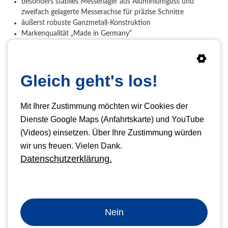
besonders stabiles Messerlager aus Aluminiumguss und
zweifach gelagerte Messerachse für präzise Schnitte
äußerst robuste Ganzmetall-Konstruktion
Markenqualität „Made in Germany“
GS-Prüfsiegel für „Geprüfte Sicherheit“
Der Hebelschneider ist standardmäßig mit einem
Gleich geht's los!
Werkstoffmesser (Anschliffwinkel 75°, maximale Einsatzhöhe 4
mm; geeignet für Papier, Karton, Pappen, dünne Bleche, Folien,
Balsaholz, Linoleum und ähnliche Werkstoffe) ausgestattet. Auf
Mit Ihrer Zustimmung möchten wir Cookies der
Anfrage kann auch ein spitzwinkliges Papiermesser
Dienste Google Maps (Anfahrtskarte) und YouTube
(Anschliffwinkel 25 ° – Schnittkapazität bis zu 20 Blatt) geliefert
werden.
(Videos) einsetzen. Über Ihre Zustimmung würden
wir uns freuen. Vielen Dank.
IDEAL 1110 Hebelschneider -
Datenschutzerklärung.
Schneidemaschine
Modell
IDEAL 1110
Schnittlänge
1110 mm
Nein
Schnittleistung *)
20 Blatt / 4 mm