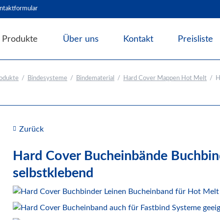
ntaktformular
Produkte
Über uns
Kontakt
Preisliste
Angebote & Abverkauf
odukte
Bindesysteme
Bindematerial
Hard Cover Mappen Hot Melt
H
Bindesysteme
Bindematerial
Nachhaltiges Bindematerial
Thermobindemappen
Zurück
Deckblätter für Bindesysteme
Hard Cover Bucheinbände Buchbind
Deckfolien für Bindesysteme
selbstklebend
Plastikbinderücken und Coilspiralen
Drahtbinderücken
Abheft-Lösungen
Bindestrips / Bindekämme