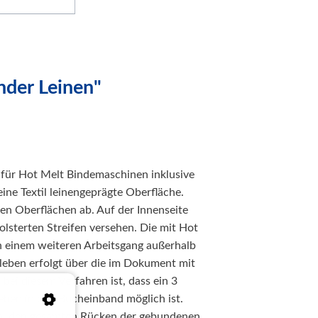
nder Leinen"
 für Hot Melt Bindemaschinen inklusive
eine Textil leinengeprägte Oberfläche.
ren Oberflächen ab. Auf der Innenseite
olsterten Streifen versehen. Die mit Hot
 einem weiteren Arbeitsgang außerhalb
leben erfolgt über die im Dokument mit
bei diesem Verfahren ist, dass ein 3
ben in den Bucheinband möglich ist.
n, den gesamten Rücken der gebundenen