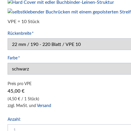
Klemm-Bindung Hardcover
Klebebindung Hardcover
VPE = 10 Stück
Unibind Peleman
Pflichtfeld
Rückenbreite
*
Klemmschienen
Urkunden-Dokumentenmappen
Soft Cover Mappen Hot Melt
Pflichtfeld
Farbe
*
Hard Cover Mappen Hot Melt
individuelle Hardcover Herstellung
Fälzelband Bindestreifen
Preis pro VPE
Buchbinderzubehör / Heißleim Kaltleim
45,00
€
Selbstklebeprodukte-Selbstklebetaschen
(4,50 € / 1 Stück)
zzgl. MwSt. und
Versand
Bindemaschinen
Laminiersysteme
Anzahl:
Schneidesysteme