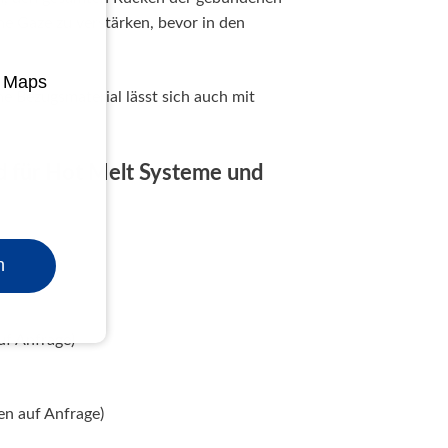
ne Gaze zu verstärken, bevor in den
e Maps
e Bezugsmaterial lässt sich auch mit
 für Hot Melt Systeme und
n
uf Anfrage)
en auf Anfrage)