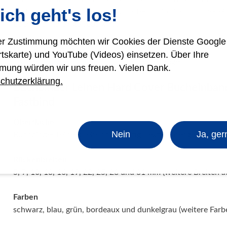
ich geht's los!
Vorlage mit den beiden Vorsatzblättern (min. 10 mm) über ei
Bucheinband eingeklebt wird.
rer Zustimmung möchten wir Cookies der Dienste Googl
Das leinengeprägte und optisch als auch haptisch sehr schön
rtskarte) und YouTube (Videos) einsetzen. Über Ihre
unseren
Prägemaschine
n ohne Probleme prägen.
mung würden wir uns freuen. Vielen Dank.
chutzerklärung.
Buchbinder Leinen Hard Cover Bucheinband
Fastbind
Oberfläche
Nein
Ja, ger
Buchbinder Leinen: sehr hochwertig, Textil leinengeprägt
Rückenbreiten
5, 7, 10, 13, 16, 19, 22, 25, 28 und 31 mm (weitere Breiten a
Farben
schwarz, blau, grün, bordeaux und dunkelgrau (weitere Farb