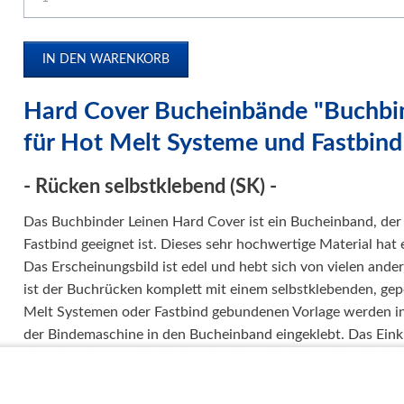
Papierweiterverarbeitung
Präge- und Foliendrucker
Werbetechnik / Displays
Verpackungssysteme
Hard Cover Bucheinbände "
Buchbi
Druck- und Kopierfolien
für Hot Melt Systeme und Fastbind
IDEAL Luftreiniger
- Rücken selbstklebend (SK) -
Gebrauchtmaschinen
Das Buchbinder Leinen Hard Cover ist ein Bucheinband, der
Fastbind geeignet ist. Dieses sehr hochwertige Material hat 
Das Erscheinungsbild ist edel und hebt sich von vielen ande
ist der Buchrücken komplett mit einem selbstklebenden, gep
Melt Systemen oder Fastbind gebundenen Vorlage werden in
der Bindemaschine in den Bucheinband eingeklebt. Das Eink
eingebundenen, selbstklebenden Vorsatzblättern. Der Vorteil 
Seitenbeschnitt des gebundenen Dokumentes vor dem Einkle
Um eine optimale Haltbarkeit zu bekommen, wird empfohle