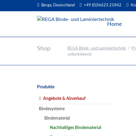
Berga, Deutschland
+49 (0)36623 21842
Ko
EN
Home
Shop
REGA Binde- und Laminiertechnik
Pr
selbstklebend
Navigation
Produkte
überspringen
Angebote & Abverkauf
Bindesysteme
Bindematerial
Nachhaltiges Bindematerial