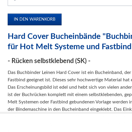
Papierweiterverarbeitung
Präge- und Foliendrucker
Werbetechnik / Displays
Verpackungssysteme
Hard Cover Bucheinbände "
Buchbi
Druck- und Kopierfolien
für Hot Melt Systeme und Fastbind
IDEAL Luftreiniger
- Rücken selbstklebend (SK) -
Gebrauchtmaschinen
Das Buchbinder Leinen Hard Cover ist ein Bucheinband, der
Fastbind geeignet ist. Dieses sehr hochwertige Material hat 
Das Erscheinungsbild ist edel und hebt sich von vielen ande
ist der Buchrücken komplett mit einem selbstklebenden, gep
Melt Systemen oder Fastbind gebundenen Vorlage werden in
der Bindemaschine in den Bucheinband eingeklebt. Das Eink
eingebundenen, selbstklebenden Vorsatzblättern. Der Vorteil 
Seitenbeschnitt des gebundenen Dokumentes vor dem Einkle
Um eine optimale Haltbarkeit zu bekommen, wird empfohle