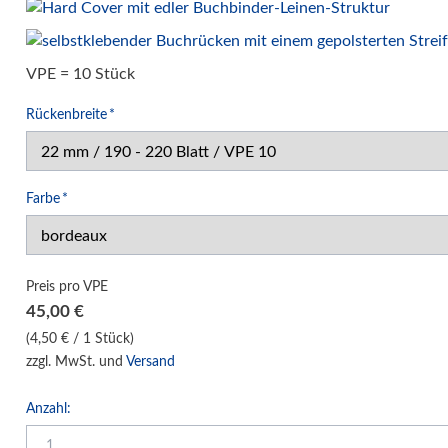
Klemm-Bindung Hardcover
Klebebindung Hardcover
VPE = 10 Stück
Unibind Peleman
Pflichtfeld
Rückenbreite
*
Klemmschienen
Urkunden-Dokumentenmappen
Soft Cover Mappen Hot Melt
Pflichtfeld
Farbe
*
Hard Cover Mappen Hot Melt
individuelle Hardcover Herstellung
Fälzelband Bindestreifen
Preis pro VPE
Buchbinderzubehör / Heißleim Kaltleim
45,00
€
Selbstklebeprodukte-Selbstklebetaschen
(4,50 € / 1 Stück)
zzgl. MwSt. und
Versand
Bindemaschinen
Laminiersysteme
Anzahl:
Schneidesysteme