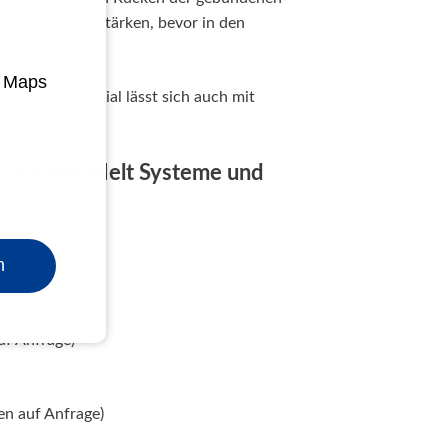
ne Gaze zu verstärken, bevor in den
e Maps
e Bezugsmaterial lässt sich auch mit
 für Hot Melt Systeme und
n
uf Anfrage)
en auf Anfrage)