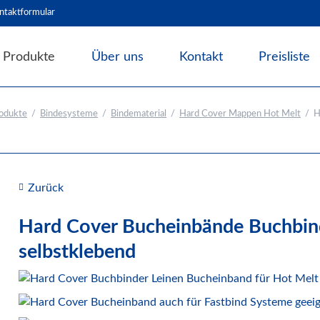
ntaktformular
Produkte
Über uns
Kontakt
Preisliste
Angebote & Abverkauf
odukte
Bindesysteme
Bindematerial
Hard Cover Mappen Hot Melt
H
Bindesysteme
Bindematerial
Nachhaltiges Bindematerial
Thermobindemappen
Zurück
Deckblätter für Bindesysteme
Hard Cover Bucheinbände Buchbind
Deckfolien für Bindesysteme
selbstklebend
Plastikbinderücken und Coilspiralen
Drahtbinderücken
Abheft-Lösungen
Bindestrips / Bindekämme