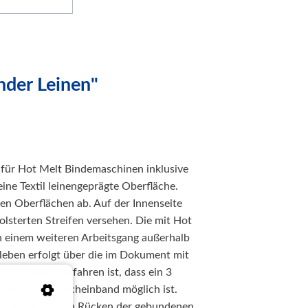
nder Leinen"
 für Hot Melt Bindemaschinen inklusive
eine Textil leinengeprägte Oberfläche.
ren Oberflächen ab. Auf der Innenseite
olsterten Streifen versehen. Die mit Hot
 einem weiteren Arbeitsgang außerhalb
leben erfolgt über die im Dokument mit
bei diesem Verfahren ist, dass ein 3
ben in den Bucheinband möglich ist.
n, den gesamten Rücken der gebundenen