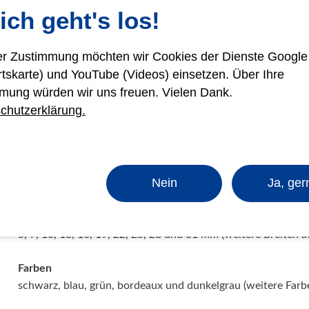
ich geht's los!
Vorlage mit den beiden Vorsatzblättern (min. 10 mm) über ei
Bucheinband eingeklebt wird.
rer Zustimmung möchten wir Cookies der Dienste Googl
Das leinengeprägte und optisch als auch haptisch sehr schön
rtskarte) und YouTube (Videos) einsetzen. Über Ihre
unseren
Prägemaschine
n ohne Probleme prägen.
mung würden wir uns freuen. Vielen Dank.
chutzerklärung.
Buchbinder Leinen Hard Cover Bucheinband
Fastbind
Oberfläche
Nein
Ja, ger
Buchbinder Leinen: sehr hochwertig, Textil leinengeprägt
Rückenbreiten
5, 7, 10, 13, 16, 19, 22, 25, 28 und 31 mm (weitere Breiten a
Farben
schwarz, blau, grün, bordeaux und dunkelgrau (weitere Farb