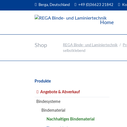
Berga, Deutschland
+49 (0)36623 21842
Ko
EN
Home
Shop
REGA Binde- und Laminiertechnik
Pr
selbstklebend
Navigation
Produkte
überspringen
Angebote & Abverkauf
Bindesysteme
Bindematerial
Nachhaltiges Bindematerial