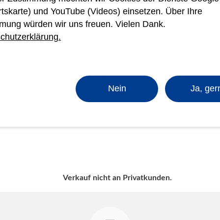
rtskarte) und YouTube (Videos) einsetzen. Über Ihre
Ersatzteile Folienschweißgeräte - Schrumpf
mung würden wir uns freuen. Vielen Dank.
chutzerklärung.
Im Wartungsset ist enthalten:
Schweißdraht
Teflonband PT-TEFLON-15 (unter dem Schweißdraht)
Nein
Ja, ger
Teflonband PT-TEFLON-10 (am Andrückbalken)
Zurück
Verkauf nicht an Privatkunden.