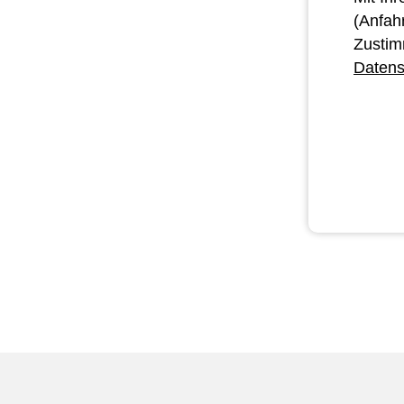
(Anfah
Zustim
Datens