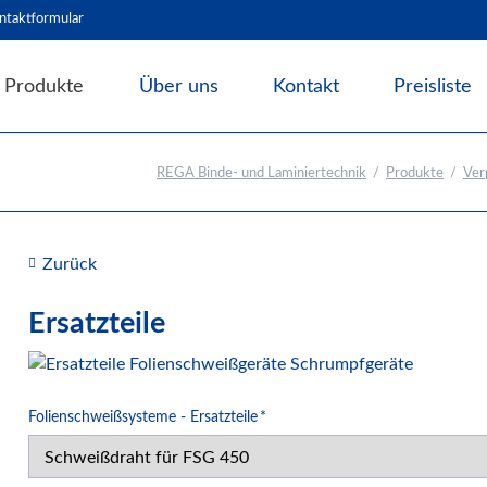
ntaktformular
Produkte
Über uns
Kontakt
Preisliste
Angebote & Abverkauf
REGA Binde- und Laminiertechnik
Produkte
Ver
Bindesysteme
Laminiersysteme
Schneidesysteme
Zurück
Papierweiterverarbeitung
Ersatzteile
Präge- und Foliendrucker
Werbetechnik / Displays
Verpackungssysteme
Pflichtfeld
Folienschweißsysteme - Ersatzteile
*
Folienschweißsysteme
Luftpolstersysteme