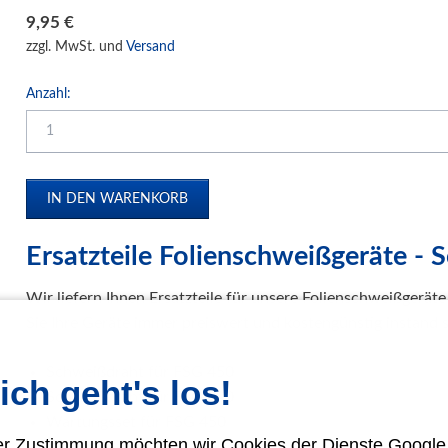
Papierpolstermaschinen
9,95
€
Druck- und Kopierfolien
zzgl. MwSt. und
Versand
IDEAL Luftreiniger
Anzahl:
Gebrauchtmaschinen
Ersatzteile Folienschweißgeräte -
Wir liefern Ihnen Ersatzteile für unsere Folienschweißgerät
Sie Ihre Geräte immer preiswert und kostengünstig instand 
Schweißdraht für FSG 450
ich geht's los!
Schweißdraht für FSG 600
Wartungsset für FSG 450
rer Zustimmung möchten wir Cookies der Dienste Googl
Wartungsset für FSG 600