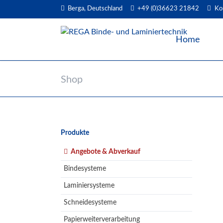
Berga, Deutschland
+49 (0)36623 21842
Ko
EN
Home
Shop
Navigation
Produkte
überspringen
Angebote & Abverkauf
Bindesysteme
Laminiersysteme
Schneidesysteme
Papierweiterverarbeitung