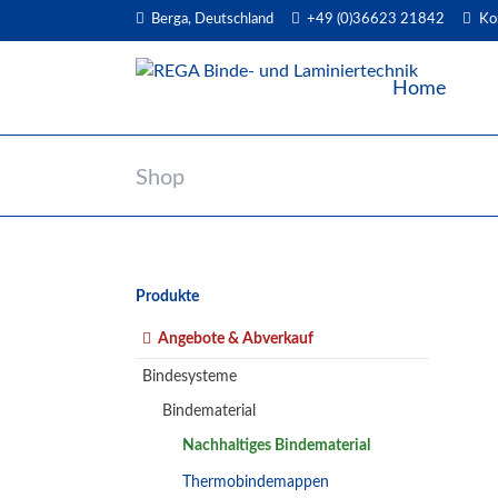
Berga, Deutschland
+49 (0)36623 21842
Ko
EN
Home
Shop
Navigation
Produkte
überspringen
Angebote & Abverkauf
Bindesysteme
Bindematerial
Nachhaltiges Bindematerial
Thermobindemappen