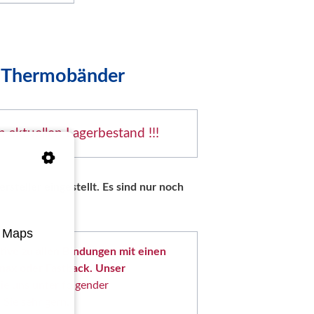
n Thermobänder
n aktuellen Lagerbestand !!!
steller eingestellt. Es sind nur noch
e Maps
tive zu allen Bindungen mit einen
lanax oder Fastback. Unser
ie uns unter folgender
Sie sehr gern.