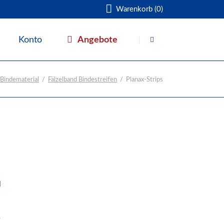
Warenkorb (0)
Navigation
überspringen
Angebote
Konto
Warenkorb
Bindematerial
Fälzelband Bindestreifen
Planax-Strips