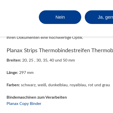
Die Planax-Color Bind Strips Thermobindestreifen / Therm
Nein
Ja, ger
Leinengewebe. Die Planax Strips sind das zentrale Element 
Binder
2 / 3 und 5. Die Hotmeltbeschichtung sorgt für eine s
auch bei kritischen Papieren. Ein präziser Buchrücken und da
Ihren Dokumenten eine hochwertige Optik.
Planax Strips Thermobindestreifen Thermo
Breiten:
20, 25 , 30, 35, 40 und 50 mm
Länge:
297 mm
Farben:
schwarz, weiß, dunkelblau, royalblau, rot und grau
Bindemaschinen zum Verarbeiten
Planax Copy Binder