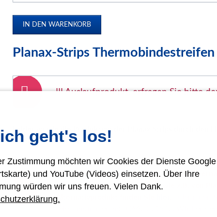
Papierweiterverarbeitung
Präge- und Foliendrucker
Werbetechnik / Displays
Planax-Strips Thermobindestreife
Verpackungssysteme
Druck- und Kopierfolien
IDEAL Luftreiniger
!!! Auslaufprodukt, erfragen Sie bitte de
Gebrauchtmaschinen
Leider wurde die Produktion der Planax Strips durch den Her
ich geht's los!
Restbestände lieferbar.
rer Zustimmung möchten wir Cookies der Dienste Googl
rtskarte) und YouTube (Videos) einsetzen. Über Ihre
Sie suchen eine sehr gute hochwertige Alterna
Fälzelband oder Fälzelstreifen, wie z.B. von P
mung würden wir uns freuen. Vielen Dank.
Alternativprodukt finden Sie
hier
.
Oder rufen S
chutzerklärung.
Telefonnummer an: 036623 21842. Wir beraten 