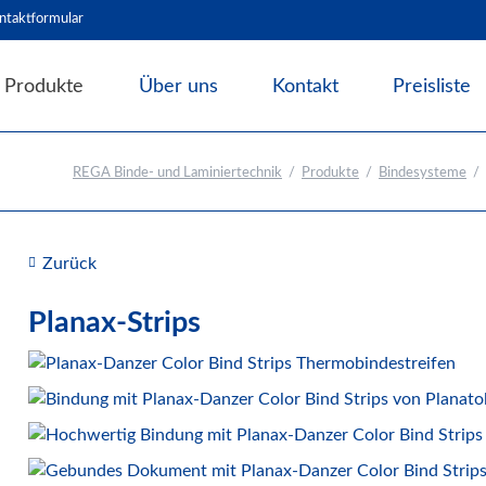
ntaktformular
Produkte
Über uns
Kontakt
Preisliste
Angebote & Abverkauf
REGA Binde- und Laminiertechnik
Produkte
Bindesysteme
Bindesysteme
Bindematerial
Nachhaltiges Bindematerial
Zurück
Thermobindemappen
Deckblätter für Bindesysteme
Planax-Strips
Deckfolien für Bindesysteme
Plastikbinderücken und Coilspiralen
Drahtbinderücken
Abheft-Lösungen
Bindestrips / Bindekämme