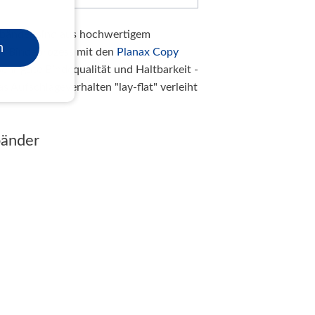
obänder sind aus hochwertigem
n
im Bindeprozess mit den
Planax Copy
ehr gute Bindequalität und Haltbarkeit -
s Aufschlageverhalten "lay-flat" verleiht
bänder