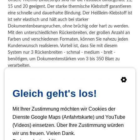
Unsere Thermo Bindestrips sind für die Fastback Bindegeräte 11,
15 und 20 geeigent. Der starke thermische Klebstoff garantieren
eine schnelle und dauerhafte Bindung. Der Heißleim-Klebstoff ist
ist sehr elastisch und hält auch bei starker
Dokumentenbeanspruchen, ohne brüchig oder hart zu werden.
Mit den unterschiedlichen Rückenbreiten, der großen Anzahl an
Farben und verschiedenen Formaten, können Sie nahezu jeden
Kundenwunsch realisieren. Vorteil ist, dass Sie mit diesem
System nur 3 Rückenbreiten - schmal - medium - breit -
benötigen, um Dokumentenstärken von 3 bis 350 Blatt zu
verarbeiten.
Thermo Bindestrips für Fastback Bindegeräte
Breiten
Gleich geht's los!
schmal, medium und breit
Mit Ihrer Zustimmung möchten wir Cookies der
Format
DIN A4 und A5
Dienste Google Maps (Anfahrtskarte) und YouTube
(Videos) einsetzen. Über Ihre Zustimmung würden
Farben
wir uns freuen. Vielen Dank.
schwarz, weiß, dunkelblau, royalblau, dunkelgrün, dunkelgrau,