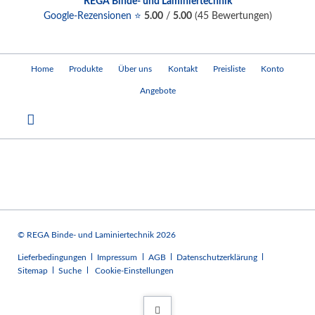
REGA Binde- und Laminiertechnik
Google-Rezensionen ⭐
5.00
/
5.00
(
45
Bewertungen)
Navigation
Home
Produkte
Über uns
Kontakt
Preisliste
Konto
überspringen
Angebote
© REGA Binde- und Laminiertechnik 2026
Navigation
Lieferbedingungen
Impressum
AGB
Datenschutzerklärung
überspringen
Sitemap
Suche
Cookie-Einstellungen