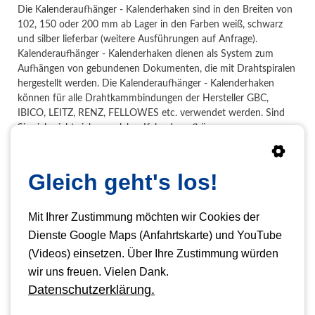
Die Kalenderaufhänger - Kalenderhaken sind in den Breiten von
102, 150 oder 200 mm ab Lager in den Farben weiß, schwarz
und silber lieferbar (weitere Ausführungen auf Anfrage).
Kalenderaufhänger - Kalenderhaken dienen als System zum
Aufhängen von gebundenen Dokumenten, die mit Drahtspiralen
hergestellt werden. Die Kalenderaufhänger - Kalenderhaken
können für alle Drahtkammbindungen der Hersteller GBC,
IBICO, LEITZ, RENZ, FELLOWES etc. verwendet werden. Sind
Sie sich nicht sicher, welcher Kalenderaufhänger -
Kalenderhaken der richtige für Sie ist,
kontaktieren
Sie uns
einfach, wir helfen Ihnen gerne weiter.
Gleich geht's los!
Breite Kalenderaufhänger - Kalenderhaken
102, 150 oder 200 mm (Weitere Breiten auf Anfrage)
Mit Ihrer Zustimmung möchten wir Cookies der
Farben Kalenderaufhänger - Kalenderhaken
Dienste Google Maps (Anfahrtskarte) und YouTube
weiß, schwarz und silber (weiter Farben auf Anfrage)
(Videos) einsetzen. Über Ihre Zustimmung würden
wir uns freuen. Vielen Dank.
Verpackungseinheit Kalenderaufhänger - Kalenderhaken
Datenschutzerklärung.
100 oder 1.000 Stück