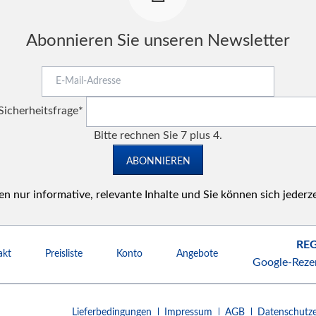
Abonnieren Sie unseren Newsletter
E-
Mail-
Pflichtfeld
Adresse
Sicherheitsfrage
*
Bitte rechnen Sie 7 plus 4.
ABONNIEREN
n nur informative, relevante Inhalte und Sie können sich jederz
REG
akt
Preisliste
Konto
Angebote
Google-Reze
Navigation
Lieferbedingungen
Impressum
AGB
Datenschutze