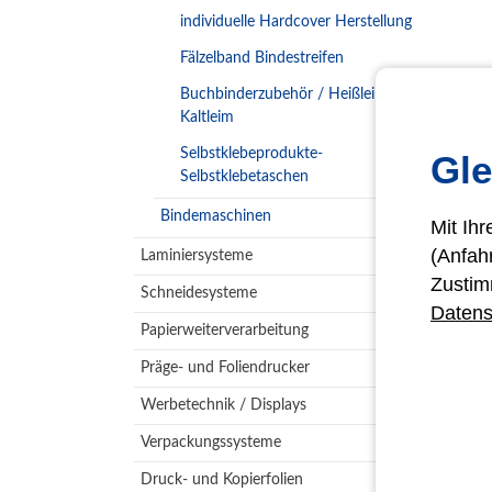
individuelle Hardcover Herstellung
Fälzelband Bindestreifen
Buchbinderzubehör / Heißleim
Kaltleim
Selbstklebeprodukte-
Gle
Selbstklebetaschen
Bindemaschinen
Mit Ih
(Anfah
Laminiersysteme
Zustim
Schneidesysteme
Datens
Papierweiterverarbeitung
Präge- und Foliendrucker
Werbetechnik / Displays
Verpackungssysteme
Druck- und Kopierfolien