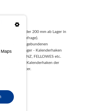
n
 von 102, 150 oder 200 mm ab Lager in
ührungen auf Anfrage).
m Aufhängen von gebundenen
 Kalenderaufhänger - Kalenderhaken
e Maps
IBICO, LEITZ, RENZ, FELLOWES etc.
nderaufhänger - Kalenderhaken der
Ihnen gerne weiter.
n