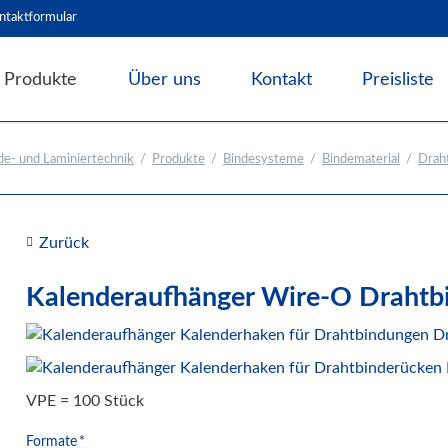
ntaktformular
Produkte
Über uns
Kontakt
Preisliste
Angebote & Abverkauf
e- und Laminiertechnik
Produkte
Bindesysteme
Bindematerial
Drah
Bindesysteme
Bindematerial
Nachhaltiges Bindematerial
Zurück
Thermobindemappen
Deckblätter für Bindesysteme
Kalenderaufhänger Wire-O Drahtb
Deckfolien für Bindesysteme
Plastikbinderücken und Coilspiralen
Drahtbinderücken
VPE = 100 Stück
Abheft-Lösungen
Pflichtfeld
Formate
*
Bindestrips / Bindekämme