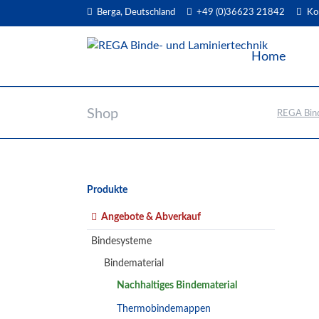
Berga, Deutschland
+49 (0)36623 21842
Ko
EN
Home
Shop
REGA Bind
Navigation
Produkte
überspringen
Angebote & Abverkauf
Bindesysteme
Bindematerial
Nachhaltiges Bindematerial
Thermobindemappen