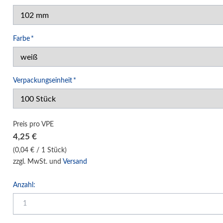
Klemm-Bindung Hardcover
Klebebindung Hardcover
Pflichtfeld
Farbe
*
Unibind Peleman
Klemmschienen
Urkunden-Dokumentenmappen
Pflichtfeld
Verpackungseinheit
*
Soft Cover Mappen Hot Melt
Hard Cover Mappen Hot Melt
individuelle Hardcover Herstellung
Preis pro VPE
4,25
€
Fälzelband Bindestreifen
(0,04 € / 1 Stück)
Buchbinderzubehör / Heißleim Kaltleim
zzgl. MwSt. und
Versand
Selbstklebeprodukte-Selbstklebetaschen
Bindemaschinen
Anzahl:
Laminiersysteme
Schneidesysteme