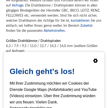
A4 vorgesehen. Weitere Größen und Formate liefern wir Ihnen
auf
Anfrage
. Die Drahtkämme / Drahtspiralen können in allen
gängigen Bindegeräten der Hersteller GBC, IBICO, LEITZ, RENZ,
FELLOWES etc. verwendet werden. Sind Sie sich nicht sicher,
welcher Drahtkamm der richtige für Sie ist,
kontaktieren
Sie uns
einfach, wir helfen Ihnen gerne weiter. Im Bereich
Zubehör
finden Sie die passenden
Abheftstreifen
.
Größen Drahtkämme / Drahtspiralen
6,3 / 7,9 / 9,5 / 11,0 / 12,7 / 14,3 / 16,0 mm (weitere Größen
auf Anfrage)
Formate zum Binden
DIN A4 (weitere Formate auf Anfrage)
Gleich geht's los!
Farben Drahtkämme / Drahtspiralen
weiß, schwarz, rot, blau und silber (weiter Farben auf Anfrage)
Mit Ihrer Zustimmung möchten wir Cookies der
Dienste Google Maps (Anfahrtskarte) und YouTube
Verpackungseinheit Drahtkämme / Drahtspiralen
(Videos) einsetzen. Über Ihre Zustimmung würden
50 oder 100 Stück
wir uns freuen. Vielen Dank.
Bindemaschinen zum Verarbeiten