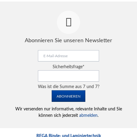
Abonnieren Sie unseren Newsletter
E-
Mail-
Adresse
Pflichtfeld
Sicherheitsfrage
*
Was ist die Summe aus 7 und 7?
ABONNIEREN
Wir versenden nur informative, relevante Inhalte und Sie
können sich jederzeit
abmelden
.
REGA Binde- und Laminiertechnik