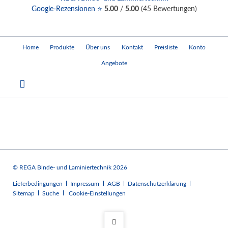
Google-Rezensionen ⭐
5.00
/
5.00
(
45
Bewertungen)
Navigation
Home
Produkte
Über uns
Kontakt
Preisliste
Konto
überspringen
Angebote
© REGA Binde- und Laminiertechnik 2026
Navigation
Lieferbedingungen
Impressum
AGB
Datenschutzerklärung
überspringen
Sitemap
Suche
Cookie-Einstellungen