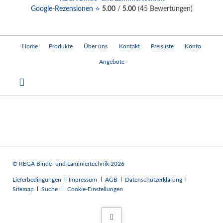
Google-Rezensionen ⭐
5.00
/
5.00
(
45
Bewertungen)
Navigation
Home
Produkte
Über uns
Kontakt
Preisliste
Konto
überspringen
Angebote
© REGA Binde- und Laminiertechnik 2026
Navigation
Lieferbedingungen
Impressum
AGB
Datenschutzerklärung
überspringen
Sitemap
Suche
Cookie-Einstellungen