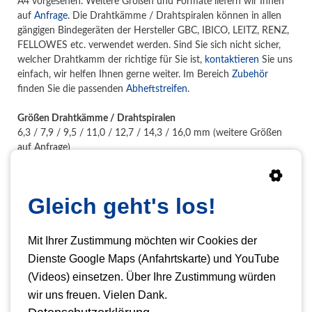
A4 vorgesehen. Weitere Größen und Formate liefern wir Ihnen
auf
Anfrage
. Die Drahtkämme / Drahtspiralen können in allen
gängigen Bindegeräten der Hersteller GBC, IBICO, LEITZ, RENZ,
FELLOWES etc. verwendet werden. Sind Sie sich nicht sicher,
welcher Drahtkamm der richtige für Sie ist,
kontaktieren
Sie uns
einfach, wir helfen Ihnen gerne weiter. Im Bereich
Zubehör
finden Sie die passenden
Abheftstreifen
.
Größen Drahtkämme / Drahtspiralen
6,3 / 7,9 / 9,5 / 11,0 / 12,7 / 14,3 / 16,0 mm (weitere Größen
auf Anfrage)
Formate zum Binden
DIN A4 (weitere Formate auf Anfrage)
Gleich geht's los!
Farben Drahtkämme / Drahtspiralen
weiß, schwarz, rot, blau und silber (weiter Farben auf Anfrage)
Mit Ihrer Zustimmung möchten wir Cookies der
Dienste Google Maps (Anfahrtskarte) und YouTube
Verpackungseinheit Drahtkämme / Drahtspiralen
(Videos) einsetzen. Über Ihre Zustimmung würden
50 oder 100 Stück
wir uns freuen. Vielen Dank.
Bindemaschinen zum Verarbeiten