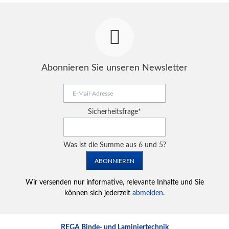
Abonnieren Sie unseren Newsletter
E-
Mail-
Adresse
Pflichtfeld
Sicherheitsfrage
*
Was ist die Summe aus 6 und 5?
ABONNIEREN
Wir versenden nur informative, relevante Inhalte und Sie
können sich jederzeit
abmelden
.
REGA Binde- und Laminiertechnik