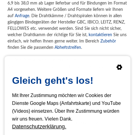
6,9 bis 38,0 mm ab Lager lieferbar und für Bindungen im Format
A4 vorgesehen. Weitere Größen und Formate liefern wir Ihnen
auf
Anfrage
. Die Drahtkämme / Drahtspiralen können in allen
gängigen Bindegeräten der Hersteller GBC, IBICO, LEITZ, RENZ,
FELLOWES etc. verwendet werden. Sind Sie sich nicht sicher,
welcher Drahtkamm der richtige für Sie ist,
kontaktieren
Sie uns
einfach, wir helfen Ihnen gerne weiter. Im Bereich
Zubehör
finden Sie die passenden
Abheftstreifen
.
Größen Drahtkämme / Drahtspiralen
6,9 / 8,0 / 9,5 / 11,0 / 12,7 / 14,3 / 16,0 / 19,0 / 22,0 / 25,4 /
28,5 / 32,0 / 38,0 mm (weitere Größen auf Anfrage)
Gleich geht's los!
Formate zum Binden
DIN A4 (weitere Formate auf Anfrage)
Mit Ihrer Zustimmung möchten wir Cookies der
Dienste Google Maps (Anfahrtskarte) und YouTube
Farben Drahtkämme / Drahtspiralen
(Videos) einsetzen. Über Ihre Zustimmung würden
weiß, schwarz, rot, blau und silber (weiter Farben auf Anfrage)
wir uns freuen. Vielen Dank.
Verpackungseinheit Drahtkämme / Drahtspiralen
Datenschutzerklärung.
25, 50, 100 oder 200 Stück