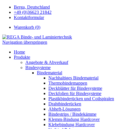
Berga, Deutschland
+49 (0)36623 21842
Kontaktformular
Warenkorb (0)
Navigation überspringen
Home
Produkte
Angebote & Abverkauf
Bindesysteme
Bindematerial
Nachhaltiges Bindematerial
Thermobindemappen
Deckblätter für Bindesysteme
Deckfolien für Bindesysteme
Plastikbinderücken und Coilspiralen
Drahtbinderücken
Abheft-Lösungen
Bindestrips / Bindekämme
Klemm-Bindung Hardcover
Klebebindung Hardcover