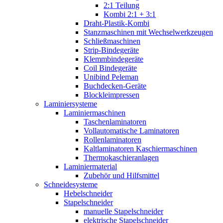
2:1 Teilung
Kombi 2:1 + 3:1
Draht-Plastik-Kombi
Stanzmaschinen mit Wechselwerkzeugen
Schließmaschinen
Strip-Bindegeräte
Klemmbindegeräte
Coil Bindegeräte
Unibind Peleman
Buchdecken-Geräte
Blockleimpressen
Laminiersysteme
Laminiermaschinen
Taschenlaminatoren
Vollautomatische Laminatoren
Rollenlaminatoren
Kaltlaminatoren Kaschiermaschinen
Thermokaschieranlagen
Laminiermaterial
Zubehör und Hilfsmittel
Schneidesysteme
Hebelschneider
Stapelschneider
manuelle Stapelschneider
elektrische Stapelschneider