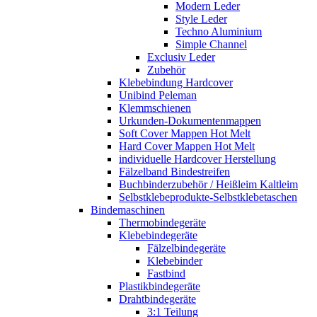
Modern Leder
Style Leder
Techno Aluminium
Simple Channel
Exclusiv Leder
Zubehör
Klebebindung Hardcover
Unibind Peleman
Klemmschienen
Urkunden-Dokumentenmappen
Soft Cover Mappen Hot Melt
Hard Cover Mappen Hot Melt
individuelle Hardcover Herstellung
Fälzelband Bindestreifen
Buchbinderzubehör / Heißleim Kaltleim
Selbstklebeprodukte-Selbstklebetaschen
Bindemaschinen
Thermobindegeräte
Klebebindegeräte
Fälzelbindegeräte
Klebebinder
Fastbind
Plastikbindegeräte
Drahtbindegeräte
3:1 Teilung