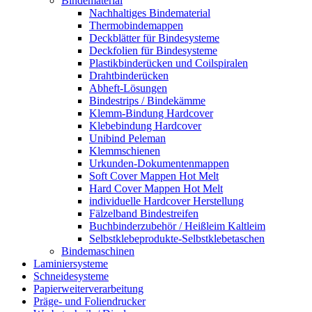
Bindematerial
Nachhaltiges Bindematerial
Thermobindemappen
Deckblätter für Bindesysteme
Deckfolien für Bindesysteme
Plastikbinderücken und Coilspiralen
Drahtbinderücken
Abheft-Lösungen
Bindestrips / Bindekämme
Klemm-Bindung Hardcover
Klebebindung Hardcover
Unibind Peleman
Klemmschienen
Urkunden-Dokumentenmappen
Soft Cover Mappen Hot Melt
Hard Cover Mappen Hot Melt
individuelle Hardcover Herstellung
Fälzelband Bindestreifen
Buchbinderzubehör / Heißleim Kaltleim
Selbstklebeprodukte-Selbstklebetaschen
Bindemaschinen
Laminiersysteme
Schneidesysteme
Papierweiterverarbeitung
Präge- und Foliendrucker