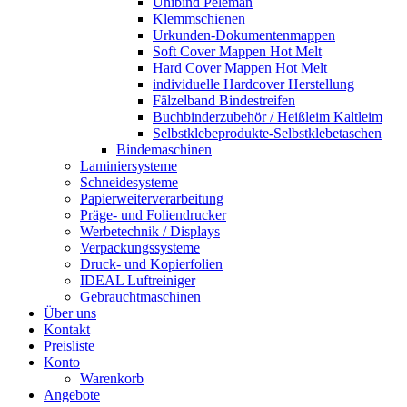
Unibind Peleman
Klemmschienen
Urkunden-Dokumentenmappen
Soft Cover Mappen Hot Melt
Hard Cover Mappen Hot Melt
individuelle Hardcover Herstellung
Fälzelband Bindestreifen
Buchbinderzubehör / Heißleim Kaltleim
Selbstklebeprodukte-Selbstklebetaschen
Bindemaschinen
Laminiersysteme
Schneidesysteme
Papierweiterverarbeitung
Präge- und Foliendrucker
Werbetechnik / Displays
Verpackungssysteme
Druck- und Kopierfolien
IDEAL Luftreiniger
Gebrauchtmaschinen
Über uns
Kontakt
Preisliste
Konto
Warenkorb
Angebote