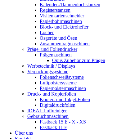
Kalender-/Daumenlochstanzen
Registerstanzen
Visitenkartenschneider
Papierbohrmaschinen
Block- und Elektrohefter
Locher
Ösgeräte und Ösen
Zusammentragmaschinen
Präge- und Foliendrucker
Prägemaschinen
Opus Zubehör zum Prägen
Werbetechnik / Displays
Verpackungssysteme
Folienschweißsysteme
Luftpolstersysteme
Papierpolstermaschinen
Druck- und Kopierfolien
Kopier- und Inkjet-Folien
Digitaldruckfolien
IDEAL Luftreiniger
Gebrauchtmaschinen
Fastback 15 E - X - XS
Fastback 11 E
Über uns
Kontakt