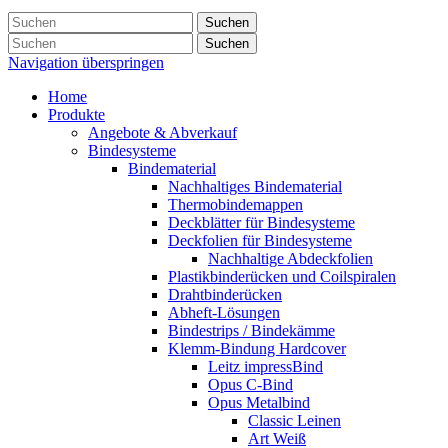
Suchen
Suchen
Navigation überspringen
Home
Produkte
Angebote & Abverkauf
Bindesysteme
Bindematerial
Nachhaltiges Bindematerial
Thermobindemappen
Deckblätter für Bindesysteme
Deckfolien für Bindesysteme
Nachhaltige Abdeckfolien
Plastikbinderücken und Coilspiralen
Drahtbinderücken
Abheft-Lösungen
Bindestrips / Bindekämme
Klemm-Bindung Hardcover
Leitz impressBind
Opus C-Bind
Opus Metalbind
Classic Leinen
Art Weiß