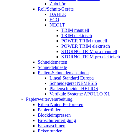
Zubehör
Roll/Schnitt-Geräte
DAHLE
ECO
NEOLT
TRIM manuell
TRIM elektrisch
POWER TRIM manuell
POWER TRIM elektrisch
STORNG TRIM pro manuell
STORNG TRIM pro elektrisch
Schneidematten
Schneidelineale
Platten-Schneidemaschinen
Lineal Standard Europa
Schneidegerät NEMESIS
Plattenschneider HELIOS
Vertikale Systeme APOLLO XL
Papierweiterverarbeitung
Rillen Nuten Perforieren
Papierrüttler
Blockleimpressen
Broschürenfertigung
Falzmaschinen
Eckenrunder