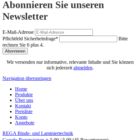
Abonnieren Sie unseren
Newsletter
E-Mail-Adresse
Pflichtfeld
Sicherheitsfrage
*
Bitte
rechnen Sie 6 plus 4.
Abonnieren
Wir versenden nur informative, relevante Inhalte und Sie können
sich jederzeit
abmelden
.
Navigation überspringen
Home
Produkte
Über uns
Kontakt
Preisliste
Konto
Angebote
REGA Binde- und Laminiertechnik
Google-Rezensionen ⭐
5.00
/
5.00
(
45
Bewertungen)