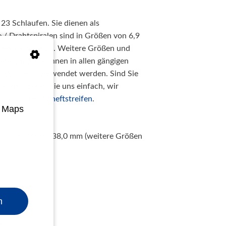
23 Schlaufen. Sie dienen als
/ Drahtspiralen sind in Größen von 6,9
t A4 vorgesehen. Weitere Größen und
ahtspiralen können in allen gängigen
LOWES etc. verwendet werden. Sind Sie
,
kontaktieren
Sie uns einfach, wir
e passenden
Abheftstreifen
.
e Maps
,4 / 28,5 / 32,0 / 38,0 mm (weitere Größen
n
e)