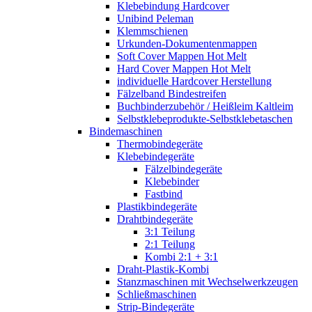
Klebebindung Hardcover
Unibind Peleman
Klemmschienen
Urkunden-Dokumentenmappen
Soft Cover Mappen Hot Melt
Hard Cover Mappen Hot Melt
individuelle Hardcover Herstellung
Fälzelband Bindestreifen
Buchbinderzubehör / Heißleim Kaltleim
Selbstklebeprodukte-Selbstklebetaschen
Bindemaschinen
Thermobindegeräte
Klebebindegeräte
Fälzelbindegeräte
Klebebinder
Fastbind
Plastikbindegeräte
Drahtbindegeräte
3:1 Teilung
2:1 Teilung
Kombi 2:1 + 3:1
Draht-Plastik-Kombi
Stanzmaschinen mit Wechselwerkzeugen
Schließmaschinen
Strip-Bindegeräte