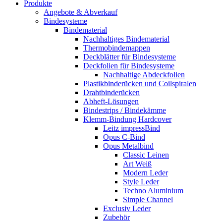
Produkte
Angebote & Abverkauf
Bindesysteme
Bindematerial
Nachhaltiges Bindematerial
Thermobindemappen
Deckblätter für Bindesysteme
Deckfolien für Bindesysteme
Nachhaltige Abdeckfolien
Plastikbinderücken und Coilspiralen
Drahtbinderücken
Abheft-Lösungen
Bindestrips / Bindekämme
Klemm-Bindung Hardcover
Leitz impressBind
Opus C-Bind
Opus Metalbind
Classic Leinen
Art Weiß
Modern Leder
Style Leder
Techno Aluminium
Simple Channel
Exclusiv Leder
Zubehör