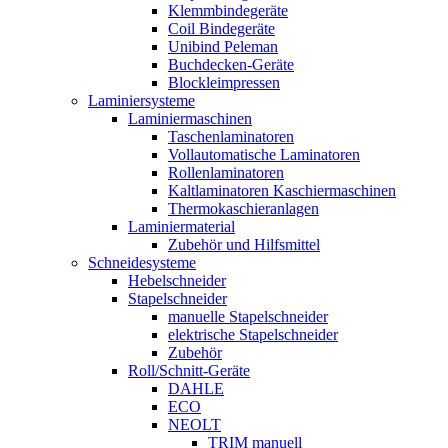
Klemmbindegeräte
Coil Bindegeräte
Unibind Peleman
Buchdecken-Geräte
Blockleimpressen
Laminiersysteme
Laminiermaschinen
Taschenlaminatoren
Vollautomatische Laminatoren
Rollenlaminatoren
Kaltlaminatoren Kaschiermaschinen
Thermokaschieranlagen
Laminiermaterial
Zubehör und Hilfsmittel
Schneidesysteme
Hebelschneider
Stapelschneider
manuelle Stapelschneider
elektrische Stapelschneider
Zubehör
Roll/Schnitt-Geräte
DAHLE
ECO
NEOLT
TRIM manuell