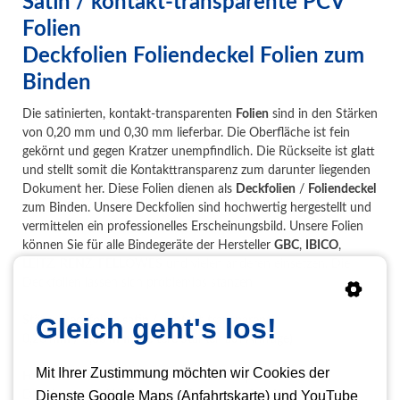
Satin / kontakt-transparente PCV
Folien
Deckfolien Foliendeckel Folien zum
Binden
Die satinierten, kontakt-transparenten
Folien
sind in den Stärken
von 0,20 mm und 0,30 mm lieferbar. Die Oberfläche ist fein
gekörnt und gegen Kratzer unempfindlich. Die Rückseite ist glatt
und stellt somit die Kontakttransparenz zum darunter liegenden
Dokument her. Diese Folien dienen als
Deckfolien
/
Foliendeckel
zum Binden. Unsere Deckfolien sind hochwertig hergestellt und
vermittelen ein professionelles Erscheinungsbild. Unsere Folien
können Sie für alle Bindegeräte der Hersteller
GBC
,
IBICO
,
LEITZ
,
RENZ
,
FELLOWES
und vielen anderen einsetzen. Die
Deckfolien lassen sich problemlos stanzen.
Gleich geht's los!
Stärke Deckfolien satin / kontakt-transparent
0,20 mm / 0,30 mm (weitere Stärken auf Anfrage)
Mit Ihrer Zustimmung möchten wir Cookies der
Formate Deckfolien satin / kontakt-transparent
Dienste Google Maps (Anfahrtskarte) und YouTube
DIN A4 und DIN A3 (weitere Formate auf Anfrage)