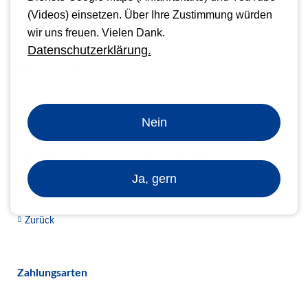
(Videos) einsetzen. Über Ihre Zustimmung würden
Qualitäten Deckfolien satin / kontakt-transparent
wir uns freuen. Vielen Dank.
Premium
Datenschutzerklärung.
Bindemaschinen zum Verarbeiten
Plastikbindegeräte
Drahtbindegeräte
Nein
Kombi-Geräte für Draht- und Plastik-Bindung
Stanzmaschinen
Spiral-Bindegeräte für Coil Plastikspiralen
Fälzelbindegeräte
Ja, gern
Strip-Bindegeräte
Zurück
Zahlungsarten