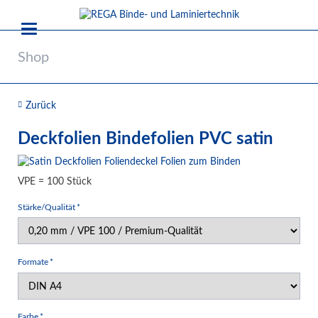
Shop
Zurück
Deckfolien Bindefolien PVC satin
VPE = 100 Stück
Pflichtfeld
Stärke/Qualität
*
Pflichtfeld
Formate
*
Pflichtfeld
Farbe
*