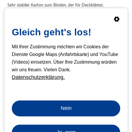
Sehr stabiler Karton zum Binden, der für Deckblätter,
Rückwände, Einbanddeckel oder Umschläge verwendet werden
kann. Die Lederstruktur ist hochwertig hergestellt und vermittelt
ein professionelles sowie wertiges Erscheinungsbild. Bei dieser
Gleich geht's los!
Qualität steht Ihnen eine sehr große Farbauswahl zur Verfügung.
Standardfarben Lederstruktur
Mit Ihrer Zustimmung möchten wir Cookies der
weiß, schwarz, elfenbein, rot, dunkelrot, bordeaux, himmelblau,
Dienste Google Maps (Anfahrtskarte) und YouTube
mittelblau, royalblau, nachtblau, taubenblau, dunkelgrau,
hellgrau, mittelgrün, dunkelgrün, tannengrün, hellbraun,
(Videos) einsetzen. Über Ihre Zustimmung würden
dunkelbraun, gelb, orange und pink (weitere Farben auf Anfrage)
wir uns freuen. Vielen Dank.
Datenschutzerklärung.
DIN Formate Lederstruktur
A4 und A3 (weitere Formate auf Anfrage)
Grammatur
270 g/m² (dunkelrot, taubenblau und dunkelgrün haben 250
Nein
g/m²)
Verpackungseinheit
100 Blatt