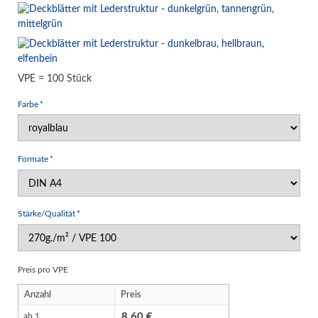
VPE = 100 Stück
Pflichtfeld
Farbe
*
Pflichtfeld
Formate
*
Pflichtfeld
Stärke/Qualität
*
Preis pro VPE
Anzahl
Preis
8.60
ab 1