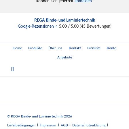
können sich jederzeit
abmelden
.
REGA Binde- und Laminiertechnik
Google-Rezensionen ⭐
5.00
/
5.00
(
45
Bewertungen)
Navigation
Home
Produkte
Über uns
Kontakt
Preisliste
Konto
überspringen
Angebote
© REGA Binde- und Laminiertechnik 2026
Navigation
Lieferbedingungen
Impressum
AGB
Datenschutzerklärung