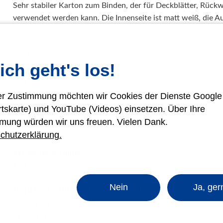
Sehr stabiler Karton zum Binden, der für Deckblätter, Rüc
Papierweiterverarbeitung
verwendet werden kann. Die Innenseite ist matt weiß, die Au
Präge- und Foliendrucker
Werbetechnik / Displays
Standardfarben
weiß, schwarz, rot, blau, gelb, grün
Verpackungssysteme
ich geht's los!
Druck- und Kopierfolien
DIN Formate
IDEAL Luftreiniger
A4 und A3 (weitere Formate auf Anfrage)
rer Zustimmung möchten wir Cookies der Dienste Googl
Gebrauchtmaschinen
rtskarte) und YouTube (Videos) einsetzen. Über Ihre
Grammatur
mung würden wir uns freuen. Vielen Dank.
250 g/m²
chutzerklärung.
Verpackungseinheit
100 Blatt
Nein
Ja, ger
Bindemaschinen zum Verarbeiten
Plastikbindegeräte
Drahtbindegeräte