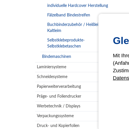
individuelle Hardcover Herstellung
Fälzelband Bindestreifen
Buchbinderzubehör / Heißleim
Kaltleim
Gle
Selbstklebeprodukte-
Selbstklebetaschen
Mit Ih
Bindemaschinen
(Anfah
Laminiersysteme
Zustim
Schneidesysteme
Datens
Papierweiterverarbeitung
Präge- und Foliendrucker
Werbetechnik / Displays
Verpackungssysteme
Druck- und Kopierfolien