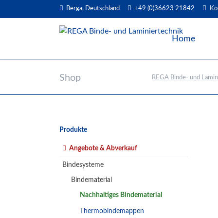
Berga, Deutschland
+49 (0)36623 21842
Ko
EN
Home
Shop
REGA Binde- und Lamin
Navigation
Produkte
überspringen
Angebote & Abverkauf
Bindesysteme
Bindematerial
Nachhaltiges Bindematerial
Thermobindemappen