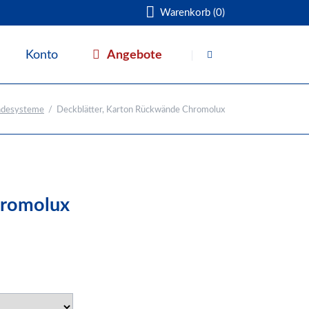
Warenkorb (0)
Navigation
überspringen
Angebote
Konto
Warenkorb
indesysteme
Deckblätter, Karton Rückwände Chromolux
hromolux