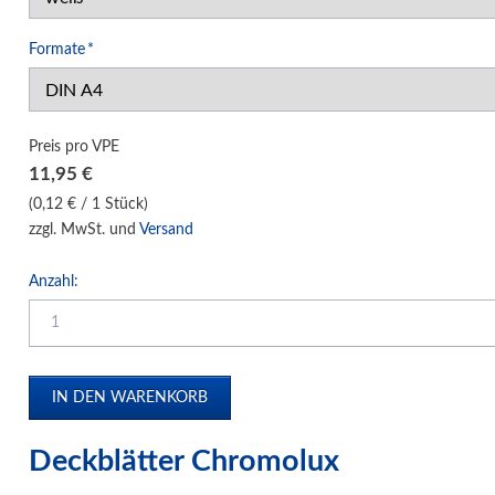
Klemm-Bindung Hardcover
Pflichtfeld
Formate
*
Klebebindung Hardcover
Unibind Peleman
Klemmschienen
Preis pro VPE
Urkunden-Dokumentenmappen
11,95
€
Soft Cover Mappen Hot Melt
(0,12 € / 1 Stück)
zzgl. MwSt. und
Versand
Hard Cover Mappen Hot Melt
individuelle Hardcover Herstellung
Anzahl:
Fälzelband Bindestreifen
Buchbinderzubehör / Heißleim Kaltleim
Selbstklebeprodukte-Selbstklebetaschen
Bindemaschinen
Laminiersysteme
Deckblätter Chromolux
Schneidesysteme