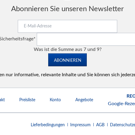
Abonnieren Sie unseren Newsletter
E-
Mail-
Pflichtfeld
Adresse
Sicherheitsfrage
*
Was ist die Summe aus 7 und 9?
ABONNIEREN
n nur informative, relevante Inhalte und Sie können sich jederz
REG
akt
Preisliste
Konto
Angebote
Google-Reze
Navigation
Lieferbedingungen
Impressum
AGB
Datenschutze
überspringen