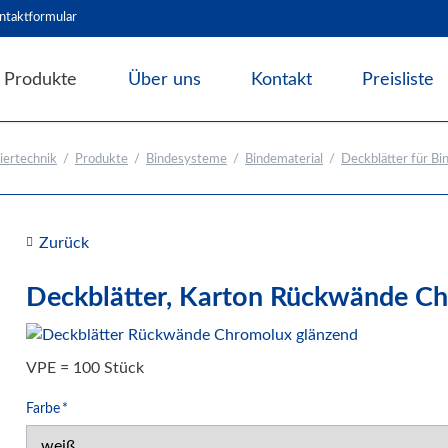
ntaktformular
Produkte
Über uns
Kontakt
Preisliste
Angebote & Abverkauf
iertechnik
Produkte
Bindesysteme
Bindematerial
Deckblätter für B
Bindesysteme
Bindematerial
Nachhaltiges Bindematerial
Zurück
Thermobindemappen
Deckblätter für Bindesysteme
Deckblätter, Karton Rückwände C
Deckfolien für Bindesysteme
Plastikbinderücken und Coilspiralen
VPE = 100 Stück
Drahtbinderücken
Pflichtfeld
Farbe
*
Abheft-Lösungen
Bindestrips / Bindekämme