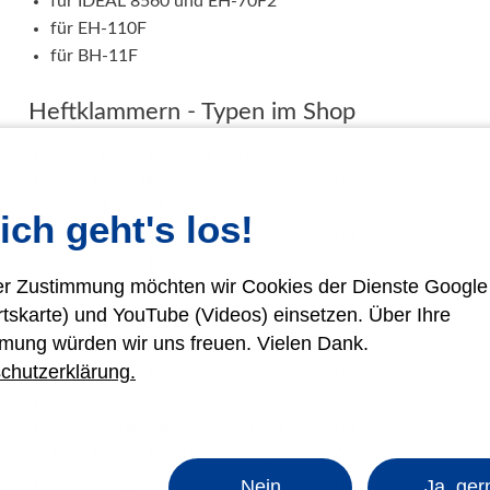
für IDEAL 8560 und EH-70F2
für EH-110F
für BH-11F
Heftklammern - Typen im Shop
24/6 Nagel Heftklammern - VPE 5.000
24/8 Nagel Heftklammern - VPE 5.000
24/10 Nagel Heftklammern - VPE 5.000
ich geht's los!
24/18 Nagel Heftklammern - VPE 5.000
26/6 Nagel Heftklammern - VPE 5.000
rer Zustimmung möchten wir Cookies der Dienste Googl
26/6 Strong Heftklammern - VPE 5.000
rtskarte) und YouTube (Videos) einsetzen. Über Ihre
26/6 SD Nagel Heftklammern - VPE 5.000
mung würden wir uns freuen. Vielen Dank.
26/8 Super Strong Heftklammern - VPE 5.000
chutzerklärung.
26/8 Nagel Heftklammern - VPE 5.000
26/10 Nagel Heftklammern - VPE 5.000
26/12 Nagel Heftklammern - VPE 5.000
50/8 Nagel Heftklammern - VPE 5.000
50/10 Nagel Heftklammern - VPE 5.000
Nein
Ja, ger