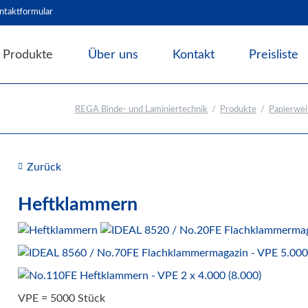
ntaktformular
Produkte
Über uns
Kontakt
Preisliste
Angebote & Abverkauf
REGA Binde- und Laminiertechnik
Produkte
Papierwei
Bindesysteme
Laminiersysteme
Schneidesysteme
Zurück
Papierweiterverarbeitung
Heftklammern
Rillen Nuten Perforieren
Papierrüttler
Blockleimpressen
Broschürenfertigung
Falzmaschinen
VPE = 5000 Stück