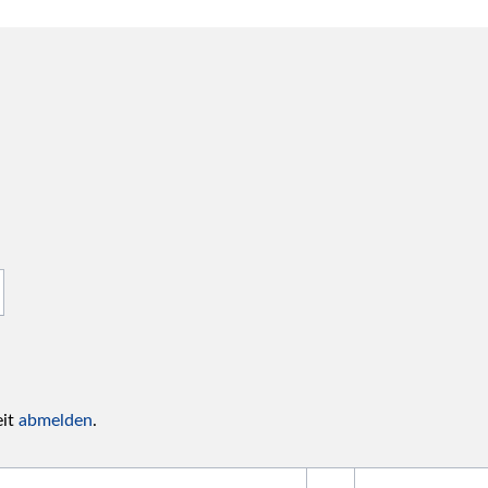
eit
abmelden
.