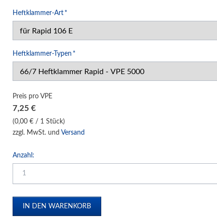
Eckenrunder
Pflichtfeld
Heftklammer-Art
*
Kalender-/Daumenlochstanzen
Registerstanzen
Visitenkartenschneider
Pflichtfeld
Heftklammer-Typen
*
Papierbohrmaschinen
Block- und Elektrohefter
Locher
Preis pro VPE
Ösgeräte und Ösen
7,25
€
Zusammentragmaschinen
(0,00 € / 1 Stück)
zzgl. MwSt. und
Versand
Präge- und Foliendrucker
Werbetechnik / Displays
Anzahl:
Verpackungssysteme
Druck- und Kopierfolien
IDEAL Luftreiniger
Gebrauchtmaschinen