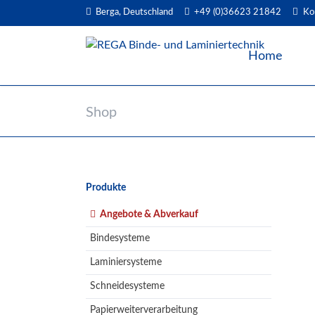
Berga, Deutschland
+49 (0)36623 21842
Ko
EN
Home
Shop
Navigation
Produkte
überspringen
Angebote & Abverkauf
Bindesysteme
Laminiersysteme
Schneidesysteme
Papierweiterverarbeitung