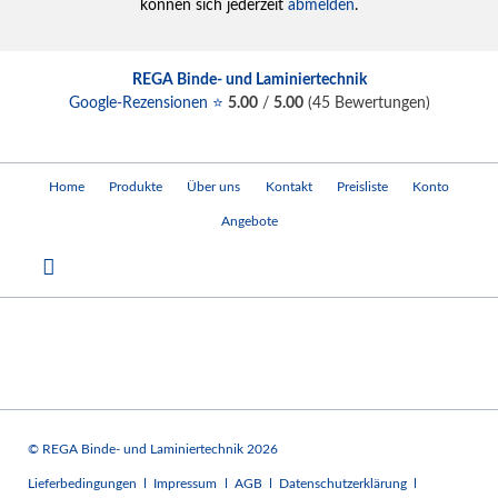
können sich jederzeit
abmelden
.
REGA Binde- und Laminiertechnik
Google-Rezensionen ⭐
5.00
/
5.00
(
45
Bewertungen)
Navigation
Home
Produkte
Über uns
Kontakt
Preisliste
Konto
überspringen
Angebote
© REGA Binde- und Laminiertechnik 2026
Navigation
Lieferbedingungen
Impressum
AGB
Datenschutzerklärung