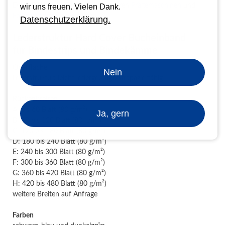
Diese Bucheinbände sind mit unseren
Prägemaschinen
und
wir uns freuen. Vielen Dank.
Foliendruckern
bedruckbar.
Datenschutzerklärung.
Lederstruktur Hard Cover Bucheinband
für Bindestrips und Bindekämme
Oberfläche
Nein
Lederstruktur: leicht ledergeprägt, strapazierfähig
Rückenbreiten
A: bis 60 Blatt (80 g/m²)
Ja, gern
B: 60 bis 120 Blatt (80 g/m²)
C: 120 bis 180 Blatt (80 g/m²)
D: 180 bis 240 Blatt (80 g/m²)
E: 240 bis 300 Blatt (80 g/m²)
F: 300 bis 360 Blatt (80 g/m²)
G: 360 bis 420 Blatt (80 g/m²)
H: 420 bis 480 Blatt (80 g/m²)
weitere Breiten auf Anfrage
Farben