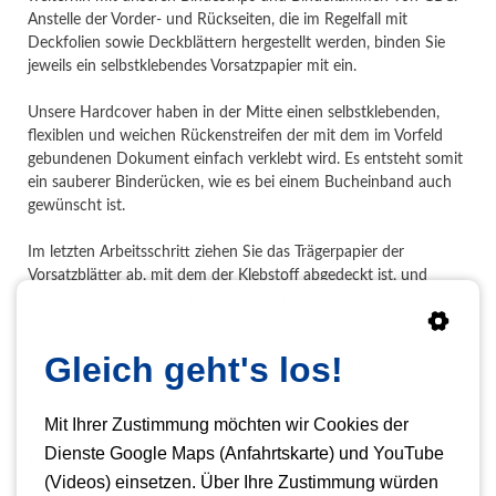
Anstelle der Vorder- und Rückseiten, die im Regelfall mit
Deckfolien sowie Deckblättern hergestellt werden, binden Sie
jeweils ein selbstklebendes Vorsatzpapier mit ein.
Unsere Hardcover haben in der Mitte einen selbstklebenden,
flexiblen und weichen Rückenstreifen der mit dem im Vorfeld
gebundenen Dokument einfach verklebt wird. Es entsteht somit
ein sauberer Binderücken, wie es bei einem Bucheinband auch
gewünscht ist.
Im letzten Arbeitsschritt ziehen Sie das Trägerpapier der
Vorsatzblätter ab, mit dem der Klebstoff abgedeckt ist, und
verkleben Ihr Dokument dauerhaft mit dem VeloBind/SureBind
Hardcover.
Gleich geht's los!
Im Lieferumfang sind 2 selbstklebende Vorsatzblätter je
HardCover beinhaltet.
Mit Ihrer Zustimmung möchten wir Cookies der
Diese Art der Bindung findet sehr häufig Anwendung beim
Dienste Google Maps (Anfahrtskarte) und YouTube
Binden von Masterarbeiten und Bachelorarbeiten.
(Videos) einsetzen. Über Ihre Zustimmung würden