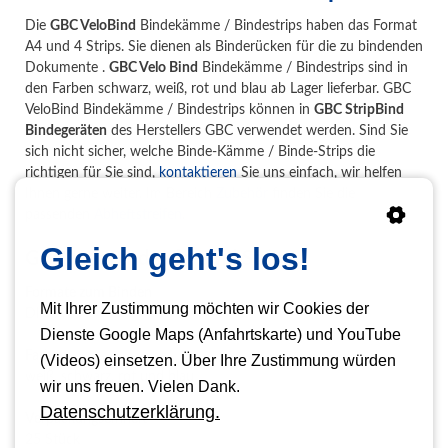
Die
GBC VeloBind
Bindekämme / Bindestrips haben das Format
A4 und 4 Strips. Sie dienen als Binderücken für die zu bindenden
Dokumente .
GBC Velo Bind
Bindekämme / Bindestrips sind in
den Farben schwarz, weiß, rot und blau ab Lager lieferbar. GBC
VeloBind Bindekämme / Bindestrips können in
GBC StripBind
Bindegeräten
des Herstellers GBC verwendet werden. Sind Sie
sich nicht sicher, welche Binde-Kämme / Binde-Strips die
richtigen für Sie sind,
kontaktieren
Sie uns einfach, wir helfen
Ihnen gerne weiter. Im Bereich
Zubehör
finden Sie die
passenden
Abheftstreifen
.
Gleich geht's los!
GBC VeloBind Velo Bind Strips
Formate zum Binden
Mit Ihrer Zustimmung möchten wir Cookies der
DIN A4
Dienste Google Maps (Anfahrtskarte) und YouTube
Farben
(Videos) einsetzen. Über Ihre Zustimmung würden
weiß, schwarz, rot und blau
wir uns freuen. Vielen Dank.
Datenschutzerklärung.
Verpackungseinheit
25 Stück