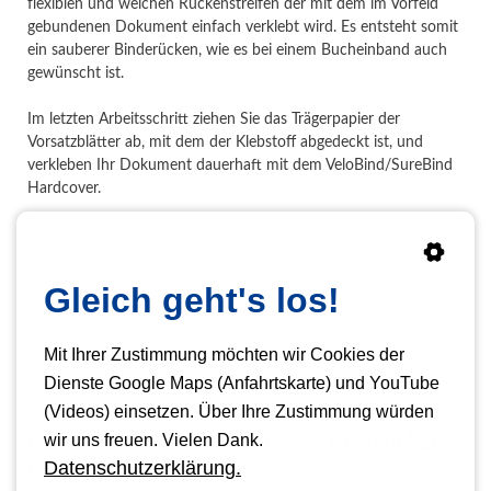
flexiblen und weichen Rückenstreifen der mit dem im Vorfeld
gebundenen Dokument einfach verklebt wird. Es entsteht somit
ein sauberer Binderücken, wie es bei einem Bucheinband auch
gewünscht ist.
Im letzten Arbeitsschritt ziehen Sie das Trägerpapier der
Vorsatzblätter ab, mit dem der Klebstoff abgedeckt ist, und
verkleben Ihr Dokument dauerhaft mit dem VeloBind/SureBind
Hardcover.
Im Lieferumfang sind 2 selbstklebende Vorsatzblätter je
HardCover beinhaltet.
Gleich geht's los!
Diese Art der Bindung findet sehr häufig Anwendung beim
Binden von Masterarbeiten und Bachelorarbeiten.
Mit Ihrer Zustimmung möchten wir Cookies der
Diese Bucheinbände sind mit unseren
Prägemaschinen
und
Dienste Google Maps (Anfahrtskarte) und YouTube
Foliendruckern
bedruckbar.
(Videos) einsetzen. Über Ihre Zustimmung würden
wir uns freuen. Vielen Dank.
Buchbinder Leinen Hard Cover Bucheinband
Datenschutzerklärung.
für Bindestrips und Bindekämme