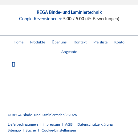
REGA Binde- und Laminiertechnik
Google-Rezensionen ⭐
5.00
/
5.00
(
45
Bewertungen)
Navigation
Home
Produkte
Über uns
Kontakt
Preisliste
Konto
überspringen
Angebote
© REGA Binde- und Laminiertechnik 2026
Navigation
Lieferbedingungen
Impressum
AGB
Datenschutzerklärung
überspringen
Sitemap
Suche
Cookie-Einstellungen