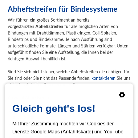
Abheftstreifen für Bindesysteme
Wir führen ein großes Sortiment an bereits
vorgestanzten
Abheftstreifen
für alle möglichen Arten von
Bindungen mit Drahtkämmen, Plastikringen, Coil-Spiralen,
Bindestrips und Bindekämme. Je nach Ausführung sind
unterschiedliche Formate, Längen und Stärken verfügbar. Unten
aufgeführt finden Sie eine Aufstellung, die Ihnen bei der
richtigen Auswahl behilflich ist.
Sind Sie sich nicht sicher, welche Abheftstreifen die richtigen für
Sie sind oder Sie nicht das Passende finden,
kontaktieren
Sie uns
einfach, wir helfen Ihnen gerne weiter.
Auswahl Abheftstreifen
Gleich geht's los!
US-Teilung / 21 Ringe für
Plastikspiralen
und
Drahtkämme
mit US-Teilung
Mit Ihrer Zustimmung möchten wir Cookies der
3:1 Teilung / 34 Schlaufen / eckig Lochung für
Drahtkämme
3:1
,
ibiClick / ClickBind
Dienste Google Maps (Anfahrtskarte) und YouTube
3:1 Teilung / 34 Schlaufen / runde Lochung für
Drahtkämme