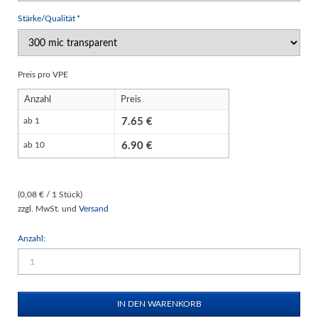
Pflichtfeld
Stärke/Qualität
*
Preis pro VPE
Anzahl
Preis
7.65
ab 1
6.90
ab 10
(0,08 € / 1 Stück)
zzgl. MwSt. und
Versand
Anzahl: