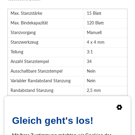
Max. Stanzstärke
15 Blatt
Max. Bindekapazität
120 Blatt
Stanzvorgang
Manuell
Stanzwerkzeug
4 x 4 mm
Teilung
3:1
Anzahl Stanzstempel
34
Ausschaltbare Stanzstempel
Nein
Variabler Randabstand Stanzung
Nein
Randabstand Stanzung
2,5 mm
Bindevorgang
Manuell
405 x 209 x 165
Maschinenmaße B x T x H
mm
Gleich geht's los!
Maschinengewicht
6 kg