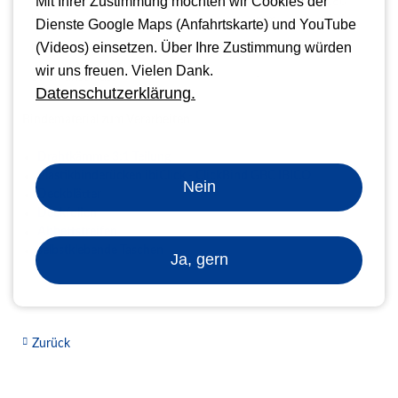
Mit Ihrer Zustimmung möchten wir Cookies der
Maschinen-Verpackungsmaße L x B x
640 x 480 x 280
H
mm
Dienste Google Maps (Anfahrtskarte) und YouTube
(Videos) einsetzen. Über Ihre Zustimmung würden
Maschinengewicht mit Verpackung
6 kg
wir uns freuen. Vielen Dank.
Stromanschluss
-
Datenschutzerklärung.
Bindematerial zum Verarbeiten
Drahtkämme 3:1 Teilung
Plastikbinderücken ibiClick - ClickBind GBC IBICO
Nein
Deckblätter
Deckfolien
Abheftstreifen
selbstklebende Taschen
Ja, gern
Zurück